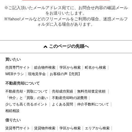
※ご記入頂いたメールアドレス宛てに、お問合せ内容の確認メール
をお送りいたします。
※Yahoo!メールなどのフリーメールをご利用の場合、迷惑メールフ
ォルダに入る場合があります。
このページの先頭へ
買いたい
売買専門サイト
総合物件検索
学区から検索
町名から検索
WEBチラシ
現地見学会
お客様の声【売買】
不動産売却について
不動産売却・買取について
売却成功実績
無料売却査定依頼
「仲介」と「買取」の違い
不動産売却時の諸費用
少しでも高く売るポイント
よくある質問
仲介手数料について
相続相談
借りたい
賃貸専門サイト
賃貸物件検索
学区から検索
エリアから検索