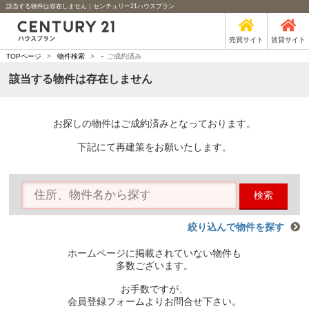
該当する物件は存在しません｜センチュリー21ハウスプラン
売買サイト
賃貸サイト
-
TOPページ
>
物件検索
>
ご成約済み
該当する物件は存在しません
お探しの物件はご成約済みとなっております。
下記にて再建策をお願いたします。
検索
絞り込んで物件を探す
ホームページに掲載されていない物件も
多数ございます。
お手数ですが、
会員登録フォームよりお問合せ下さい。