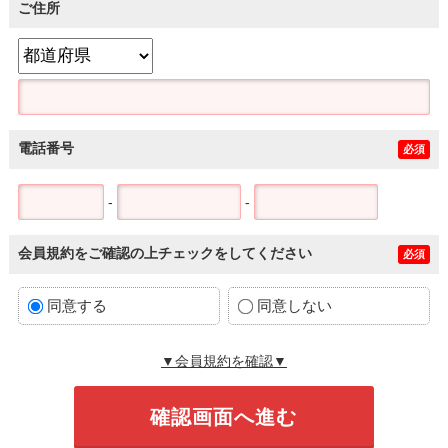
ご住所
電話番号
必須
-
-
会員規約をご確認の上チェックをしてください
必須
同意する
同意しない
▼会員規約を確認▼