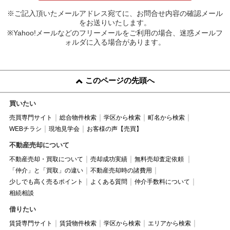
※ご記入頂いたメールアドレス宛てに、お問合せ内容の確認メール
をお送りいたします。
※Yahoo!メールなどのフリーメールをご利用の場合、迷惑メールフ
ォルダに入る場合があります。
このページの先頭へ
買いたい
売買専門サイト
総合物件検索
学区から検索
町名から検索
WEBチラシ
現地見学会
お客様の声【売買】
不動産売却について
不動産売却・買取について
売却成功実績
無料売却査定依頼
「仲介」と「買取」の違い
不動産売却時の諸費用
少しでも高く売るポイント
よくある質問
仲介手数料について
相続相談
借りたい
賃貸専門サイト
賃貸物件検索
学区から検索
エリアから検索