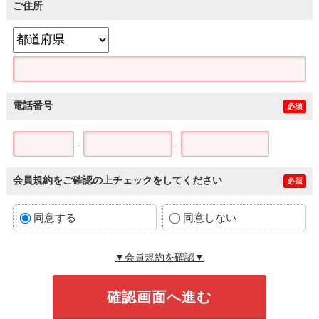
ご住所
電話番号
必須
-
-
会員規約をご確認の上チェックをしてください
必須
同意する
同意しない
▼会員規約を確認▼