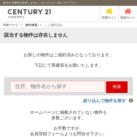
該当する物件は存在しません｜センチュリー21ハウスプラン
売買サイト
賃貸サイト
-
TOPページ
>
物件検索
>
ご成約済み
該当する物件は存在しません
お探しの物件はご成約済みとなっております。
下記にて再建策をお願いたします。
検索
絞り込んで物件を探す
ホームページに掲載されていない物件も
多数ございます。
お手数ですが、
会員登録フォームよりお問合せ下さい。