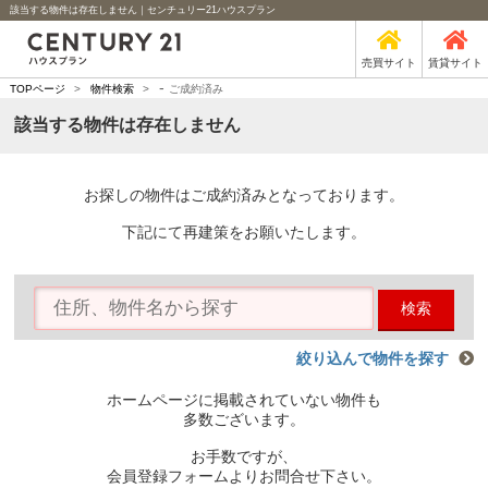
該当する物件は存在しません｜センチュリー21ハウスプラン
売買サイト
賃貸サイト
-
TOPページ
>
物件検索
>
ご成約済み
該当する物件は存在しません
お探しの物件はご成約済みとなっております。
下記にて再建策をお願いたします。
検索
絞り込んで物件を探す
ホームページに掲載されていない物件も
多数ございます。
お手数ですが、
会員登録フォームよりお問合せ下さい。