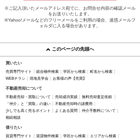
※ご記入頂いたメールアドレス宛てに、お問合せ内容の確認メール
をお送りいたします。
※Yahoo!メールなどのフリーメールをご利用の場合、迷惑メールフ
ォルダに入る場合があります。
このページの先頭へ
買いたい
売買専門サイト
総合物件検索
学区から検索
町名から検索
WEBチラシ
現地見学会
お客様の声【売買】
不動産売却について
不動産売却・買取について
売却成功実績
無料売却査定依頼
「仲介」と「買取」の違い
不動産売却時の諸費用
少しでも高く売るポイント
よくある質問
仲介手数料について
相続相談
借りたい
賃貸専門サイト
賃貸物件検索
学区から検索
エリアから検索