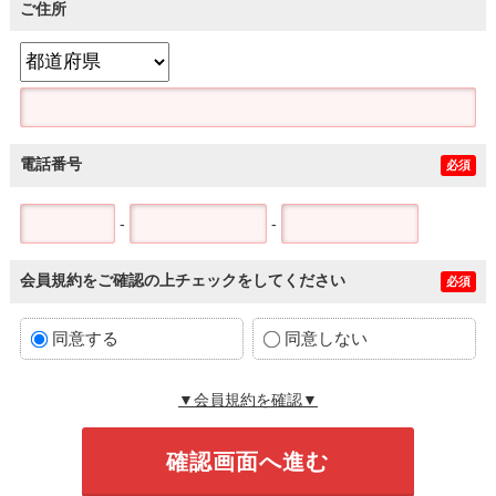
ご住所
電話番号
必須
-
-
会員規約をご確認の上チェックをしてください
必須
同意する
同意しない
▼会員規約を確認▼