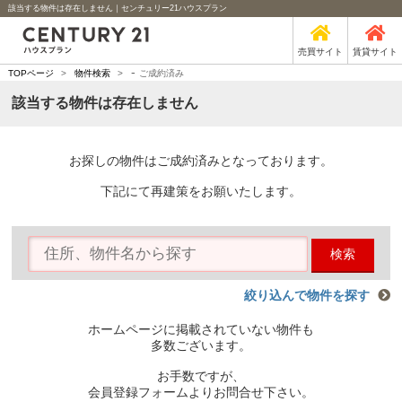
該当する物件は存在しません｜センチュリー21ハウスプラン
売買サイト
賃貸サイト
-
TOPページ
>
物件検索
>
ご成約済み
該当する物件は存在しません
お探しの物件はご成約済みとなっております。
下記にて再建策をお願いたします。
検索
絞り込んで物件を探す
ホームページに掲載されていない物件も
多数ございます。
お手数ですが、
会員登録フォームよりお問合せ下さい。