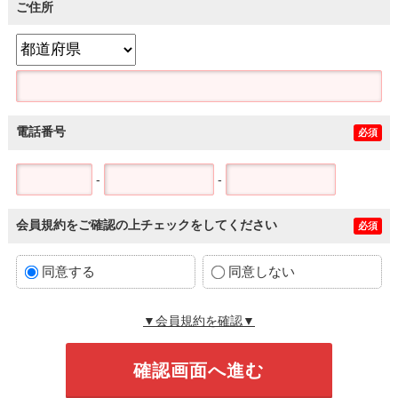
ご住所
電話番号
必須
-
-
会員規約をご確認の上チェックをしてください
必須
同意する
同意しない
▼会員規約を確認▼