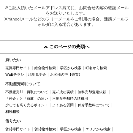
※ご記入頂いたメールアドレス宛てに、お問合せ内容の確認メール
をお送りいたします。
※Yahoo!メールなどのフリーメールをご利用の場合、迷惑メールフ
ォルダに入る場合があります。
このページの先頭へ
買いたい
売買専門サイト
総合物件検索
学区から検索
町名から検索
WEBチラシ
現地見学会
お客様の声【売買】
不動産売却について
不動産売却・買取について
売却成功実績
無料売却査定依頼
「仲介」と「買取」の違い
不動産売却時の諸費用
少しでも高く売るポイント
よくある質問
仲介手数料について
相続相談
借りたい
賃貸専門サイト
賃貸物件検索
学区から検索
エリアから検索