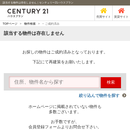
該当する物件は存在しません｜センチュリー21ハウスプラン
売買サイト
賃貸サイト
-
TOPページ
>
物件検索
>
ご成約済み
該当する物件は存在しません
お探しの物件はご成約済みとなっております。
下記にて再建策をお願いたします。
検索
絞り込んで物件を探す
ホームページに掲載されていない物件も
多数ございます。
お手数ですが、
会員登録フォームよりお問合せ下さい。