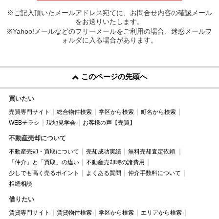
※ご記入頂いたメールアドレス宛てに、お問合せ内容の確認メール
をお送りいたします。
※Yahoo!メールなどのフリーメールをご利用の場合、迷惑メールフ
ォルダに入る場合があります。
このページの先頭へ
買いたい
売買専門サイト
総合物件検索
学区から検索
町名から検索
WEBチラシ
現地見学会
お客様の声【売買】
不動産売却について
不動産売却・買取について
売却成功実績
無料売却査定依頼
「仲介」と「買取」の違い
不動産売却時の諸費用
少しでも高く売るポイント
よくある質問
仲介手数料について
相続相談
借りたい
賃貸専門サイト
賃貸物件検索
学区から検索
エリアから検索