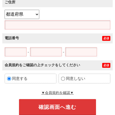
ご住所
電話番号
必須
-
-
会員規約をご確認の上チェックをしてください
必須
同意する
同意しない
▼会員規約を確認▼