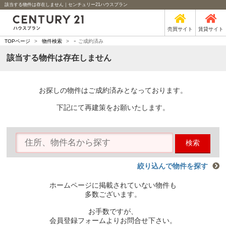
該当する物件は存在しません｜センチュリー21ハウスプラン
売買サイト
賃貸サイト
-
TOPページ
>
物件検索
>
ご成約済み
該当する物件は存在しません
お探しの物件はご成約済みとなっております。
下記にて再建策をお願いたします。
検索
絞り込んで物件を探す
ホームページに掲載されていない物件も
多数ございます。
お手数ですが、
会員登録フォームよりお問合せ下さい。