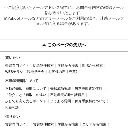
※ご記入頂いたメールアドレス宛てに、お問合せ内容の確認メール
をお送りいたします。
※Yahoo!メールなどのフリーメールをご利用の場合、迷惑メールフ
ォルダに入る場合があります。
このページの先頭へ
買いたい
売買専門サイト
総合物件検索
学区から検索
町名から検索
WEBチラシ
現地見学会
お客様の声【売買】
不動産売却について
不動産売却・買取について
売却成功実績
無料売却査定依頼
「仲介」と「買取」の違い
不動産売却時の諸費用
少しでも高く売るポイント
よくある質問
仲介手数料について
相続相談
借りたい
賃貸専門サイト
賃貸物件検索
学区から検索
エリアから検索