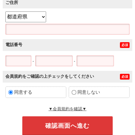
ご住所
電話番号
必須
-
-
会員規約をご確認の上チェックをしてください
必須
同意する
同意しない
▼会員規約を確認▼