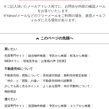
※ご記入頂いたメールアドレス宛てに、お問合せ内容の確認メール
をお送りいたします。
※Yahoo!メールなどのフリーメールをご利用の場合、迷惑メールフ
ォルダに入る場合があります。
このページの先頭へ
買いたい
売買専門サイト
総合物件検索
学区から検索
町名から検索
WEBチラシ
現地見学会
お客様の声【売買】
不動産売却について
不動産売却・買取について
売却成功実績
無料売却査定依頼
「仲介」と「買取」の違い
不動産売却時の諸費用
少しでも高く売るポイント
よくある質問
仲介手数料について
相続相談
借りたい
賃貸専門サイト
賃貸物件検索
学区から検索
エリアから検索