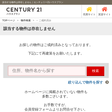
該当する物件は存在しません｜センチュリー21ハウスプラン
売買サイト
賃貸サイト
-
TOPページ
>
物件検索
>
ご成約済み
該当する物件は存在しません
お探しの物件はご成約済みとなっております。
下記にて再建策をお願いたします。
検索
絞り込んで物件を探す
ホームページに掲載されていない物件も
多数ございます。
お手数ですが、
会員登録フォームよりお問合せ下さい。