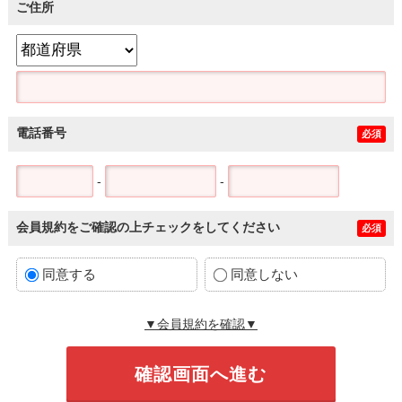
ご住所
電話番号
必須
-
-
会員規約をご確認の上チェックをしてください
必須
同意する
同意しない
▼会員規約を確認▼