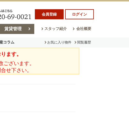
会員登録
ログイン
賃貸管理
スタッフ紹介
会社概要
産コラム
お気に入り物件
閲覧履歴
おります。
ラム
売却コラム
数ございます。
問合せ下さい。