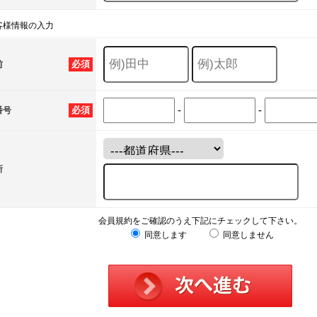
客様情報の入力
必須
前
-
-
必須
番号
所
会員規約をご確認のうえ下記にチェックして下さい。
同意します
同意しません