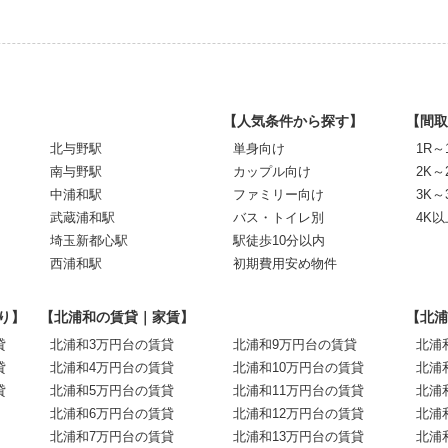
【人気条件から探す】
【間取
北与野駅
単身向け
1R～
南与野駅
カップル向け
2K～
中浦和駅
ファミリー向け
3K～
武蔵浦和駅
バス・トイレ別
4K以
埼玉新都心駅
駅徒歩10分以内
西浦和駅
初期費用安め物件
り】
【北浦和の賃貸｜家賃】
【北浦
貸
北浦和3万円台の賃貸
北浦和9万円台の賃貸
北浦
貸
北浦和4万円台の賃貸
北浦和10万円台の賃貸
北浦
貸
北浦和5万円台の賃貸
北浦和11万円台の賃貸
北浦
北浦和6万円台の賃貸
北浦和12万円台の賃貸
北浦
北浦和7万円台の賃貸
北浦和13万円台の賃貸
北浦