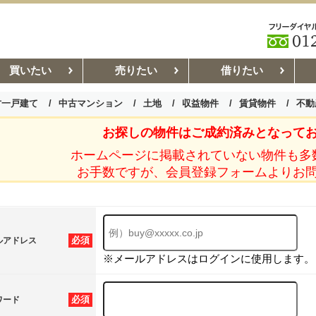
買いたい
売りたい
借りたい
古一戸建て
中古マンション
土地
収益物件
賃貸物件
不動
お探しの物件はご成約済みとなって
お部屋探しコラム
賃貸管理コ
ホームページに掲載されていない物件も多
お手数ですが、会員登録フォームよりお
必須
ルアドレス
※メールアドレスはログインに使用します。
必須
ワード