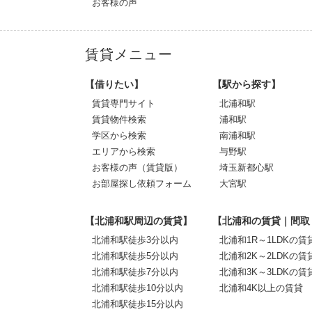
お客様の声
賃貸メニュー
【借りたい】
【駅から探す】
賃貸専門サイト
北浦和駅
賃貸物件検索
浦和駅
学区から検索
南浦和駅
エリアから検索
与野駅
お客様の声（賃貸版）
埼玉新都心駅
お部屋探し依頼フォーム
大宮駅
【北浦和駅周辺の賃貸】
【北浦和の賃貸｜間取
北浦和駅徒歩3分以内
北浦和1R～1LDKの賃
北浦和駅徒歩5分以内
北浦和2K～2LDKの賃
北浦和駅徒歩7分以内
北浦和3K～3LDKの賃
北浦和駅徒歩10分以内
北浦和4K以上の賃貸
北浦和駅徒歩15分以内