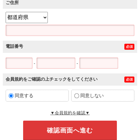
ご住所
電話番号
必須
-
-
会員規約をご確認の上チェックをしてください
必須
同意する
同意しない
▼会員規約を確認▼