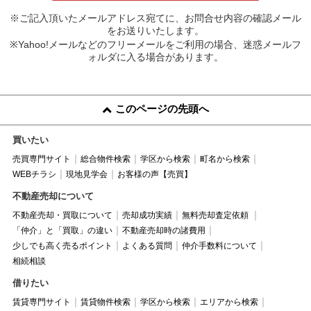
※ご記入頂いたメールアドレス宛てに、お問合せ内容の確認メール
をお送りいたします。
※Yahoo!メールなどのフリーメールをご利用の場合、迷惑メールフ
ォルダに入る場合があります。
このページの先頭へ
買いたい
売買専門サイト
総合物件検索
学区から検索
町名から検索
WEBチラシ
現地見学会
お客様の声【売買】
不動産売却について
不動産売却・買取について
売却成功実績
無料売却査定依頼
「仲介」と「買取」の違い
不動産売却時の諸費用
少しでも高く売るポイント
よくある質問
仲介手数料について
相続相談
借りたい
賃貸専門サイト
賃貸物件検索
学区から検索
エリアから検索