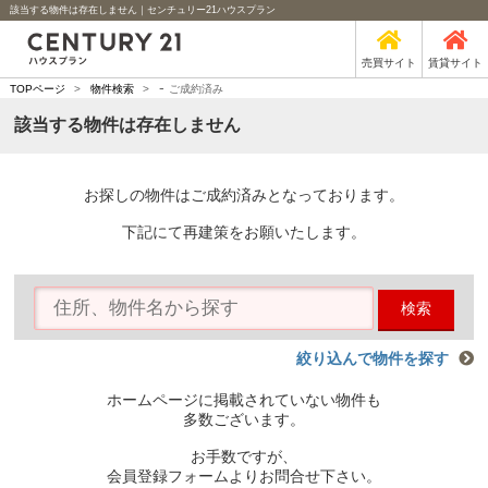
該当する物件は存在しません｜センチュリー21ハウスプラン
売買サイト
賃貸サイト
-
TOPページ
>
物件検索
>
ご成約済み
該当する物件は存在しません
お探しの物件はご成約済みとなっております。
下記にて再建策をお願いたします。
検索
絞り込んで物件を探す
ホームページに掲載されていない物件も
多数ございます。
お手数ですが、
会員登録フォームよりお問合せ下さい。