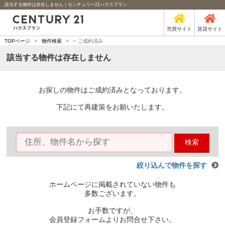
該当する物件は存在しません｜センチュリー21ハウスプラン
売買サイト
賃貸サイト
-
TOPページ
>
物件検索
>
ご成約済み
該当する物件は存在しません
お探しの物件はご成約済みとなっております。
下記にて再建策をお願いたします。
検索
絞り込んで物件を探す
ホームページに掲載されていない物件も
多数ございます。
お手数ですが、
会員登録フォームよりお問合せ下さい。