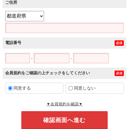
ご住所
電話番号
必須
-
-
会員規約をご確認の上チェックをしてください
必須
同意する
同意しない
▼会員規約を確認▼