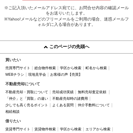
※ご記入頂いたメールアドレス宛てに、お問合せ内容の確認メール
をお送りいたします。
※Yahoo!メールなどのフリーメールをご利用の場合、迷惑メールフ
ォルダに入る場合があります。
このページの先頭へ
買いたい
売買専門サイト
総合物件検索
学区から検索
町名から検索
WEBチラシ
現地見学会
お客様の声【売買】
不動産売却について
不動産売却・買取について
売却成功実績
無料売却査定依頼
「仲介」と「買取」の違い
不動産売却時の諸費用
少しでも高く売るポイント
よくある質問
仲介手数料について
相続相談
借りたい
賃貸専門サイト
賃貸物件検索
学区から検索
エリアから検索