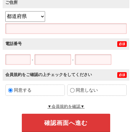
ご住所
電話番号
必須
-
-
会員規約をご確認の上チェックをしてください
必須
同意する
同意しない
▼会員規約を確認▼