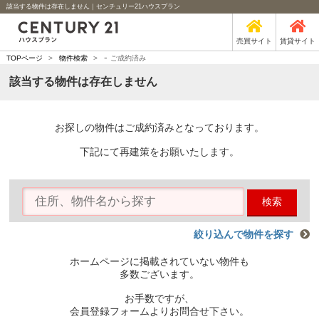
該当する物件は存在しません｜センチュリー21ハウスプラン
売買サイト
賃貸サイト
-
TOPページ
>
物件検索
>
ご成約済み
該当する物件は存在しません
お探しの物件はご成約済みとなっております。
下記にて再建策をお願いたします。
検索
絞り込んで物件を探す
ホームページに掲載されていない物件も
多数ございます。
お手数ですが、
会員登録フォームよりお問合せ下さい。