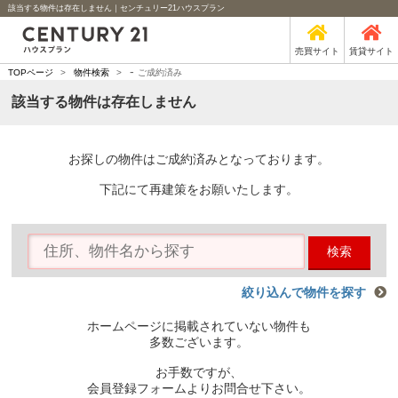
該当する物件は存在しません｜センチュリー21ハウスプラン
売買サイト
賃貸サイト
-
TOPページ
>
物件検索
>
ご成約済み
該当する物件は存在しません
お探しの物件はご成約済みとなっております。
下記にて再建策をお願いたします。
検索
絞り込んで物件を探す
ホームページに掲載されていない物件も
多数ございます。
お手数ですが、
会員登録フォームよりお問合せ下さい。