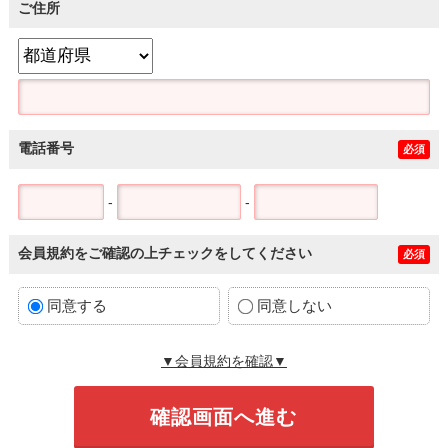
ご住所
電話番号
必須
-
-
会員規約をご確認の上チェックをしてください
必須
同意する
同意しない
▼会員規約を確認▼