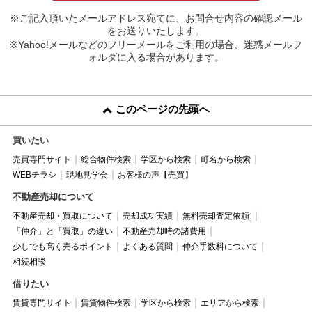
※ご記入頂いたメールアドレス宛てに、お問合せ内容の確認メール
をお送りいたします。
※Yahoo!メールなどのフリーメールをご利用の場合、迷惑メールフ
ォルダに入る場合があります。
このページの先頭へ
買いたい
売買専門サイト
総合物件検索
学区から検索
町名から検索
WEBチラシ
現地見学会
お客様の声【売買】
不動産売却について
不動産売却・買取について
売却成功実績
無料売却査定依頼
「仲介」と「買取」の違い
不動産売却時の諸費用
少しでも高く売るポイント
よくある質問
仲介手数料について
相続相談
借りたい
賃貸専門サイト
賃貸物件検索
学区から検索
エリアから検索