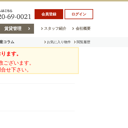
会員登録
ログイン
賃貸管理
スタッフ紹介
会社概要
産コラム
お気に入り物件
閲覧履歴
おります。
ラム
売却コラム
数ございます。
問合せ下さい。