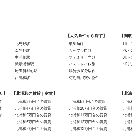
【人気条件から探す】
【間取
北与野駅
単身向け
1R～
南与野駅
カップル向け
2K～
中浦和駅
ファミリー向け
3K～
武蔵浦和駅
バス・トイレ別
4K以
埼玉新都心駅
駅徒歩10分以内
西浦和駅
初期費用安め物件
り】
【北浦和の賃貸｜家賃】
【北浦
貸
北浦和3万円台の賃貸
北浦和9万円台の賃貸
北浦
貸
北浦和4万円台の賃貸
北浦和10万円台の賃貸
北浦
貸
北浦和5万円台の賃貸
北浦和11万円台の賃貸
北浦
北浦和6万円台の賃貸
北浦和12万円台の賃貸
北浦
北浦和7万円台の賃貸
北浦和13万円台の賃貸
北浦