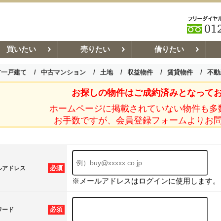
買いたい
売りたい
借りたい
古一戸建て
中古マンション
土地
収益物件
賃貸物件
不動
お探しの物件はご成約済みとなって
お部屋探しコラム
賃貸管理コ
ホームページに掲載されていない物件も多
お手数ですが、会員登録フォームよりお
必須
ルアドレス
※メールアドレスはログインに使用します。
必須
ワード