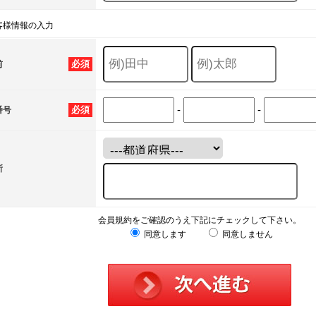
客様情報の入力
必須
前
-
-
必須
番号
所
会員規約をご確認のうえ下記にチェックして下さい。
同意します
同意しません