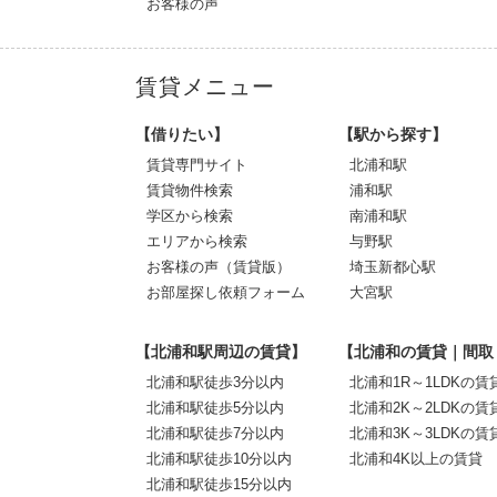
お客様の声
賃貸メニュー
【借りたい】
【駅から探す】
賃貸専門サイト
北浦和駅
賃貸物件検索
浦和駅
学区から検索
南浦和駅
エリアから検索
与野駅
お客様の声（賃貸版）
埼玉新都心駅
お部屋探し依頼フォーム
大宮駅
【北浦和駅周辺の賃貸】
【北浦和の賃貸｜間取
北浦和駅徒歩3分以内
北浦和1R～1LDKの賃
北浦和駅徒歩5分以内
北浦和2K～2LDKの賃
北浦和駅徒歩7分以内
北浦和3K～3LDKの賃
北浦和駅徒歩10分以内
北浦和4K以上の賃貸
北浦和駅徒歩15分以内