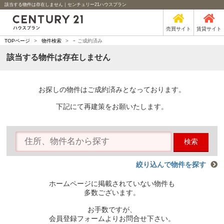
該当する物件は存在しません｜センチュリー21ハウスプラン
売買サイト
賃貸サイト
-
TOPページ
>
物件検索
>
ご成約済み
該当する物件は存在しません
お探しの物件はご成約済みとなっております。
下記にて再建策をお願いたします。
検索
絞り込んで物件を探す
ホームページに掲載されていない物件も
多数ございます。
お手数ですが、
会員登録フォームよりお問合せ下さい。