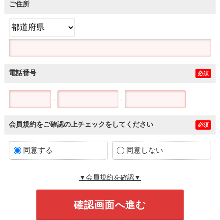
ご住所
電話番号
必須
-
-
会員規約をご確認の上チェックをしてください
必須
同意する
同意しない
▼会員規約を確認▼