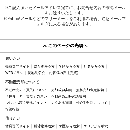
※ご記入頂いたメールアドレス宛てに、お問合せ内容の確認メール
をお送りいたします。
※Yahoo!メールなどのフリーメールをご利用の場合、迷惑メールフ
ォルダに入る場合があります。
このページの先頭へ
買いたい
売買専門サイト
総合物件検索
学区から検索
町名から検索
WEBチラシ
現地見学会
お客様の声【売買】
不動産売却について
不動産売却・買取について
売却成功実績
無料売却査定依頼
「仲介」と「買取」の違い
不動産売却時の諸費用
少しでも高く売るポイント
よくある質問
仲介手数料について
相続相談
借りたい
賃貸専門サイト
賃貸物件検索
学区から検索
エリアから検索