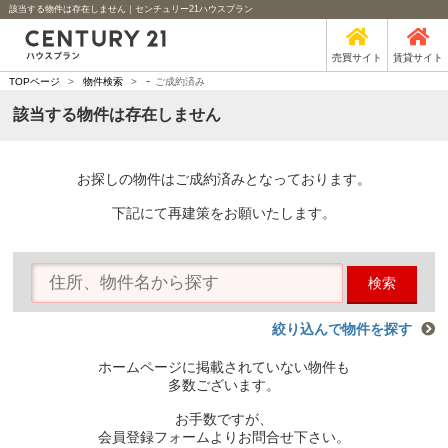
該当する物件は存在しません｜センチュリー21ハウスプラン
売買サイト
賃貸サイト
-
TOPページ
>
物件検索
>
ご成約済み
該当する物件は存在しません
お探しの物件はご成約済みとなっております。
下記にて再建策をお願いたします。
検索
絞り込んで物件を探す
ホームページに掲載されていない物件も
多数ございます。
お手数ですが、
会員登録フォームよりお問合せ下さい。