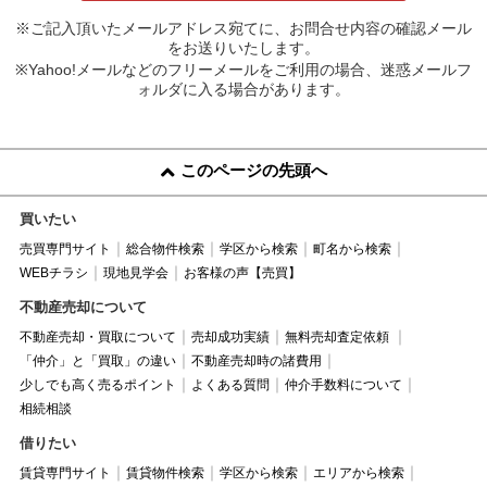
※ご記入頂いたメールアドレス宛てに、お問合せ内容の確認メール
をお送りいたします。
※Yahoo!メールなどのフリーメールをご利用の場合、迷惑メールフ
ォルダに入る場合があります。
このページの先頭へ
買いたい
売買専門サイト
総合物件検索
学区から検索
町名から検索
WEBチラシ
現地見学会
お客様の声【売買】
不動産売却について
不動産売却・買取について
売却成功実績
無料売却査定依頼
「仲介」と「買取」の違い
不動産売却時の諸費用
少しでも高く売るポイント
よくある質問
仲介手数料について
相続相談
借りたい
賃貸専門サイト
賃貸物件検索
学区から検索
エリアから検索