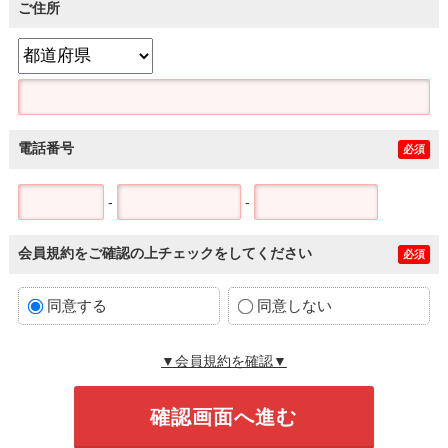
ご住所
電話番号
必須
-
-
会員規約をご確認の上チェックをしてください
必須
同意する
同意しない
▼会員規約を確認▼