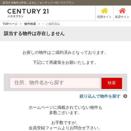
該当する物件は存在しません｜センチュリー21ハウスプラン
売買サイト
賃貸サイト
-
TOPページ
>
物件検索
>
ご成約済み
該当する物件は存在しません
お探しの物件はご成約済みとなっております。
下記にて再建策をお願いたします。
検索
絞り込んで物件を探す
ホームページに掲載されていない物件も
多数ございます。
お手数ですが、
会員登録フォームよりお問合せ下さい。