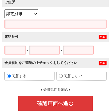
ご住所
電話番号
必須
-
-
会員規約をご確認の上チェックをしてください
必須
同意する
同意しない
▼会員規約を確認▼