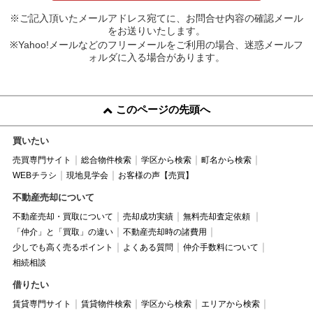
※ご記入頂いたメールアドレス宛てに、お問合せ内容の確認メール
をお送りいたします。
※Yahoo!メールなどのフリーメールをご利用の場合、迷惑メールフ
ォルダに入る場合があります。
このページの先頭へ
買いたい
売買専門サイト
総合物件検索
学区から検索
町名から検索
WEBチラシ
現地見学会
お客様の声【売買】
不動産売却について
不動産売却・買取について
売却成功実績
無料売却査定依頼
「仲介」と「買取」の違い
不動産売却時の諸費用
少しでも高く売るポイント
よくある質問
仲介手数料について
相続相談
借りたい
賃貸専門サイト
賃貸物件検索
学区から検索
エリアから検索