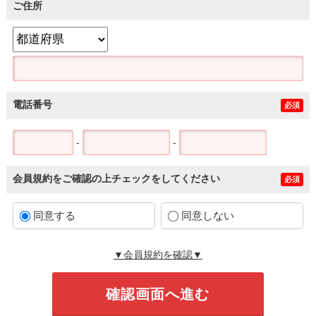
ご住所
電話番号
必須
-
-
会員規約をご確認の上チェックをしてください
必須
同意する
同意しない
▼会員規約を確認▼