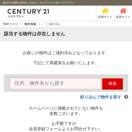
該当する物件は存在しません｜センチュリー21ハウスプラン
売買サイト
賃貸サイト
-
TOPページ
>
物件検索
>
ご成約済み
該当する物件は存在しません
お探しの物件はご成約済みとなっております。
下記にて再建策をお願いたします。
検索
絞り込んで物件を探す
ホームページに掲載されていない物件も
多数ございます。
お手数ですが、
会員登録フォームよりお問合せ下さい。