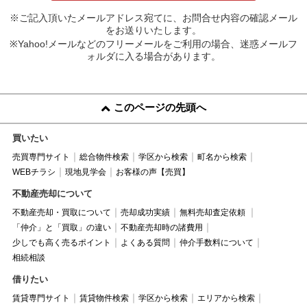
※ご記入頂いたメールアドレス宛てに、お問合せ内容の確認メール
をお送りいたします。
※Yahoo!メールなどのフリーメールをご利用の場合、迷惑メールフ
ォルダに入る場合があります。
このページの先頭へ
買いたい
売買専門サイト
総合物件検索
学区から検索
町名から検索
WEBチラシ
現地見学会
お客様の声【売買】
不動産売却について
不動産売却・買取について
売却成功実績
無料売却査定依頼
「仲介」と「買取」の違い
不動産売却時の諸費用
少しでも高く売るポイント
よくある質問
仲介手数料について
相続相談
借りたい
賃貸専門サイト
賃貸物件検索
学区から検索
エリアから検索