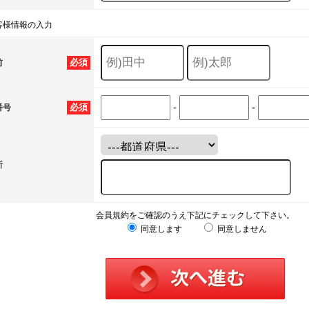
客様情報の入力
必須
前
-
-
必須
番号
所
会員規約をご確認のうえ下記にチェックして下さい。
同意します
同意しません