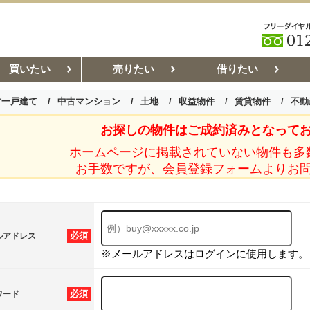
買いたい
売りたい
借りたい
古一戸建て
中古マンション
土地
収益物件
賃貸物件
不動
お探しの物件はご成約済みとなって
お部屋探しコラム
賃貸管理コ
ホームページに掲載されていない物件も多
お手数ですが、会員登録フォームよりお
必須
ルアドレス
※メールアドレスはログインに使用します。
必須
ワード