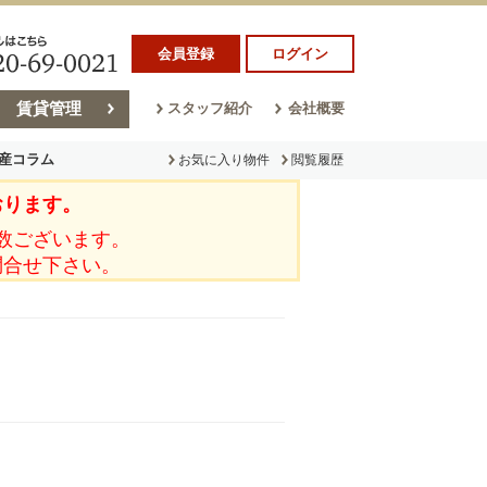
会員登録
ログイン
賃貸管理
スタッフ紹介
会社概要
産コラム
お気に入り物件
閲覧履歴
おります。
ラム
売却コラム
数ございます。
問合せ下さい。