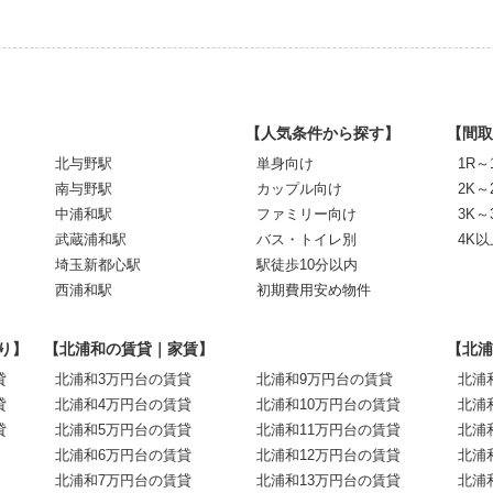
【人気条件から探す】
【間取
北与野駅
単身向け
1R～
南与野駅
カップル向け
2K～
中浦和駅
ファミリー向け
3K～
武蔵浦和駅
バス・トイレ別
4K以
埼玉新都心駅
駅徒歩10分以内
西浦和駅
初期費用安め物件
り】
【北浦和の賃貸｜家賃】
【北浦
貸
北浦和3万円台の賃貸
北浦和9万円台の賃貸
北浦
貸
北浦和4万円台の賃貸
北浦和10万円台の賃貸
北浦
貸
北浦和5万円台の賃貸
北浦和11万円台の賃貸
北浦
北浦和6万円台の賃貸
北浦和12万円台の賃貸
北浦
北浦和7万円台の賃貸
北浦和13万円台の賃貸
北浦