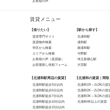
お客様の声
賃貸メニュー
【借りたい】
【駅から探す】
賃貸専門サイト
北浦和駅
賃貸物件検索
浦和駅
学区から検索
南浦和駅
エリアから検索
与野駅
お客様の声（賃貸版）
埼玉新都心駅
お部屋探し依頼フォーム
大宮駅
【北浦和駅周辺の賃貸】
【北浦和の賃貸｜間取
北浦和駅徒歩3分以内
北浦和1R～1LDKの賃
北浦和駅徒歩5分以内
北浦和2K～2LDKの賃
北浦和駅徒歩7分以内
北浦和3K～3LDKの賃
北浦和駅徒歩10分以内
北浦和4K以上の賃貸
北浦和駅徒歩15分以内