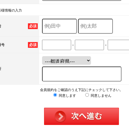
客様情報の入力
必須
前
-
-
必須
番号
所
会員規約をご確認のうえ下記にチェックして下さい。
同意します
同意しません