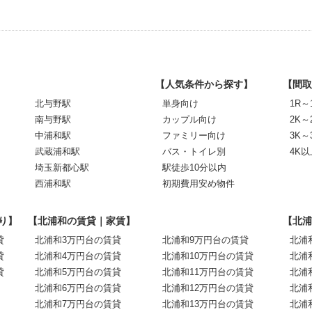
【人気条件から探す】
【間取
北与野駅
単身向け
1R～
南与野駅
カップル向け
2K～
中浦和駅
ファミリー向け
3K～
武蔵浦和駅
バス・トイレ別
4K以
埼玉新都心駅
駅徒歩10分以内
西浦和駅
初期費用安め物件
り】
【北浦和の賃貸｜家賃】
【北浦
貸
北浦和3万円台の賃貸
北浦和9万円台の賃貸
北浦
貸
北浦和4万円台の賃貸
北浦和10万円台の賃貸
北浦
貸
北浦和5万円台の賃貸
北浦和11万円台の賃貸
北浦
北浦和6万円台の賃貸
北浦和12万円台の賃貸
北浦
北浦和7万円台の賃貸
北浦和13万円台の賃貸
北浦