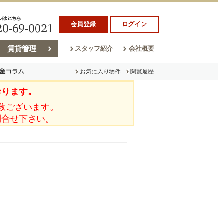
会員登録
ログイン
賃貸管理
スタッフ紹介
会社概要
産コラム
お気に入り物件
閲覧履歴
おります。
ラム
売却コラム
数ございます。
問合せ下さい。