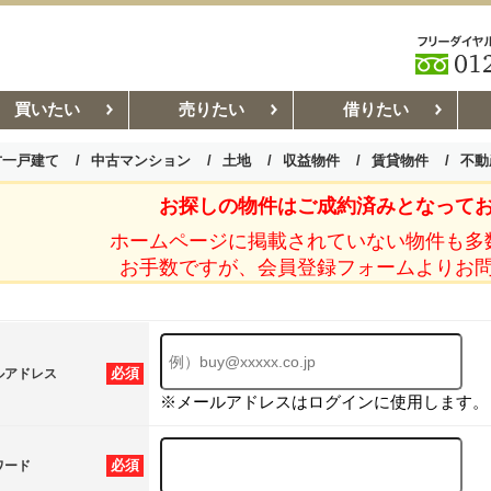
買いたい
売りたい
借りたい
古一戸建て
中古マンション
土地
収益物件
賃貸物件
不動
お探しの物件はご成約済みとなって
お部屋探しコラム
賃貸管理コ
ホームページに掲載されていない物件も多
お手数ですが、会員登録フォームよりお
必須
ルアドレス
※メールアドレスはログインに使用します。
必須
ワード