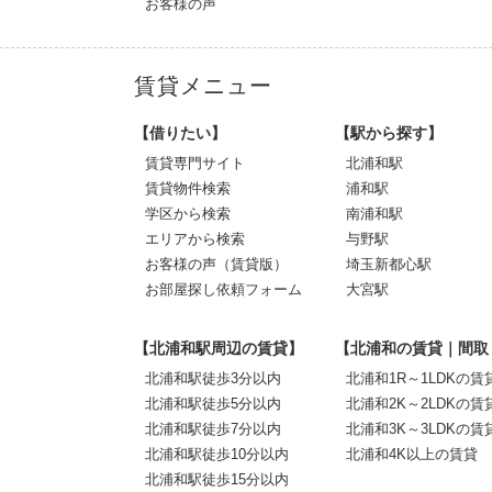
お客様の声
賃貸メニュー
【借りたい】
【駅から探す】
賃貸専門サイト
北浦和駅
賃貸物件検索
浦和駅
学区から検索
南浦和駅
エリアから検索
与野駅
お客様の声（賃貸版）
埼玉新都心駅
お部屋探し依頼フォーム
大宮駅
【北浦和駅周辺の賃貸】
【北浦和の賃貸｜間取
北浦和駅徒歩3分以内
北浦和1R～1LDKの賃
北浦和駅徒歩5分以内
北浦和2K～2LDKの賃
北浦和駅徒歩7分以内
北浦和3K～3LDKの賃
北浦和駅徒歩10分以内
北浦和4K以上の賃貸
北浦和駅徒歩15分以内