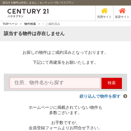
該当する物件は存在しません｜センチュリー21ハウスプラン
売買サイト
賃貸サイト
-
TOPページ
>
物件検索
>
ご成約済み
該当する物件は存在しません
お探しの物件はご成約済みとなっております。
下記にて再建策をお願いたします。
検索
絞り込んで物件を探す
ホームページに掲載されていない物件も
多数ございます。
お手数ですが、
会員登録フォームよりお問合せ下さい。