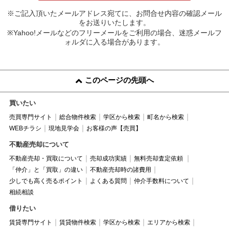
※ご記入頂いたメールアドレス宛てに、お問合せ内容の確認メール
をお送りいたします。
※Yahoo!メールなどのフリーメールをご利用の場合、迷惑メールフ
ォルダに入る場合があります。
このページの先頭へ
買いたい
売買専門サイト
総合物件検索
学区から検索
町名から検索
WEBチラシ
現地見学会
お客様の声【売買】
不動産売却について
不動産売却・買取について
売却成功実績
無料売却査定依頼
「仲介」と「買取」の違い
不動産売却時の諸費用
少しでも高く売るポイント
よくある質問
仲介手数料について
相続相談
借りたい
賃貸専門サイト
賃貸物件検索
学区から検索
エリアから検索