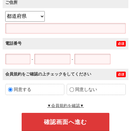
ご住所
電話番号
必須
-
-
会員規約をご確認の上チェックをしてください
必須
同意する
同意しない
▼会員規約を確認▼