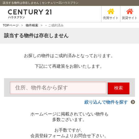
該当する物件は存在しません｜センチュリー21ハウスプラン
売買サイト
賃貸サイト
-
TOPページ
>
物件検索
>
ご成約済み
該当する物件は存在しません
お探しの物件はご成約済みとなっております。
下記にて再建策をお願いたします。
検索
絞り込んで物件を探す
ホームページに掲載されていない物件も
多数ございます。
お手数ですが、
会員登録フォームよりお問合せ下さい。