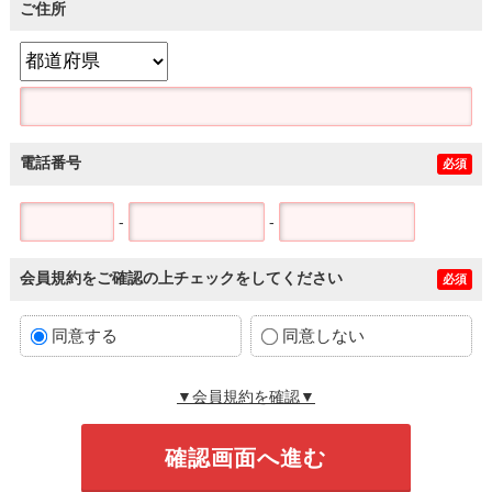
ご住所
電話番号
必須
-
-
会員規約をご確認の上チェックをしてください
必須
同意する
同意しない
▼会員規約を確認▼