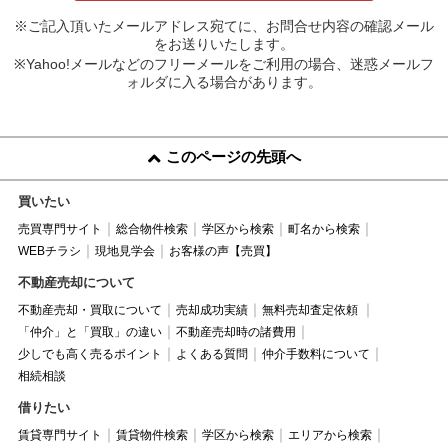
※ご記入頂いたメールアドレス宛てに、お問合せ内容の確認メール
をお送りいたします。
※Yahoo!メールなどのフリーメールをご利用の場合、迷惑メールフ
ォルダに入る場合があります。
このページの先頭へ
買いたい
売買専門サイト
総合物件検索
学区から検索
町名から検索
WEBチラシ
現地見学会
お客様の声【売買】
不動産売却について
不動産売却・買取について
売却成功実績
無料売却査定依頼
「仲介」と「買取」の違い
不動産売却時の諸費用
少しでも高く売るポイント
よくある質問
仲介手数料について
相続相談
借りたい
賃貸専門サイト
賃貸物件検索
学区から検索
エリアから検索