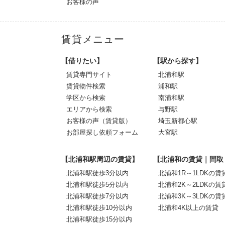
お客様の声
賃貸メニュー
【借りたい】
【駅から探す】
賃貸専門サイト
北浦和駅
賃貸物件検索
浦和駅
学区から検索
南浦和駅
エリアから検索
与野駅
お客様の声（賃貸版）
埼玉新都心駅
お部屋探し依頼フォーム
大宮駅
【北浦和駅周辺の賃貸】
【北浦和の賃貸｜間取
北浦和駅徒歩3分以内
北浦和1R～1LDKの賃
北浦和駅徒歩5分以内
北浦和2K～2LDKの賃
北浦和駅徒歩7分以内
北浦和3K～3LDKの賃
北浦和駅徒歩10分以内
北浦和4K以上の賃貸
北浦和駅徒歩15分以内