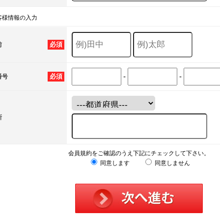
客様情報の入力
必須
前
-
-
必須
番号
所
会員規約をご確認のうえ下記にチェックして下さい。
同意します
同意しません