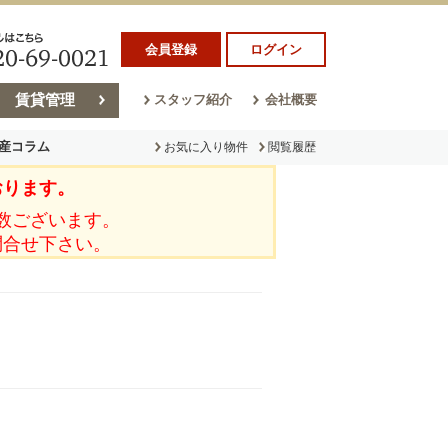
会員登録
ログイン
賃貸管理
スタッフ紹介
会社概要
産コラム
お気に入り物件
閲覧履歴
おります。
ラム
売却コラム
数ございます。
問合せ下さい。