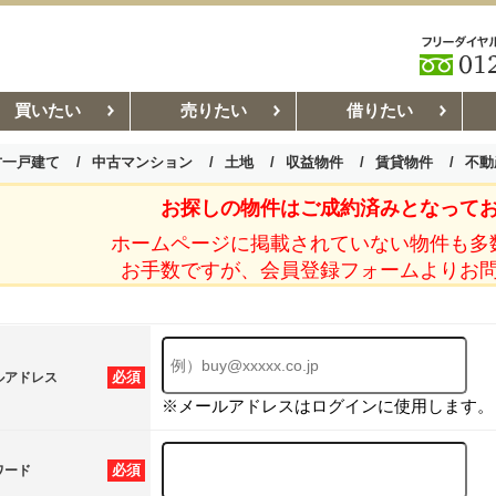
買いたい
売りたい
借りたい
古一戸建て
中古マンション
土地
収益物件
賃貸物件
不動
お探しの物件はご成約済みとなって
お部屋探しコラム
賃貸管理コ
ホームページに掲載されていない物件も多
お手数ですが、会員登録フォームよりお
必須
ルアドレス
※メールアドレスはログインに使用します。
必須
ワード