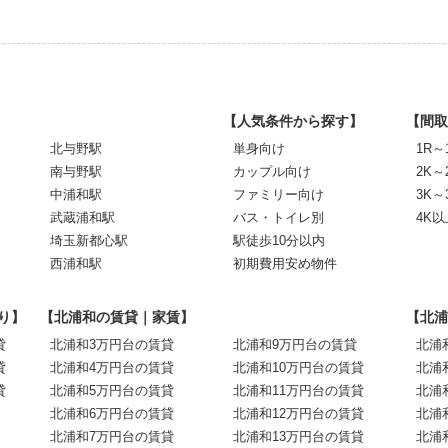
【人気条件から探す】
【間取
北与野駅
単身向け
1R～
南与野駅
カップル向け
2K～
中浦和駅
ファミリー向け
3K～
武蔵浦和駅
バス・トイレ別
4K以
埼玉新都心駅
駅徒歩10分以内
西浦和駅
初期費用安め物件
り】
【北浦和の賃貸｜家賃】
【北浦
貸
北浦和3万円台の賃貸
北浦和9万円台の賃貸
北浦
貸
北浦和4万円台の賃貸
北浦和10万円台の賃貸
北浦
貸
北浦和5万円台の賃貸
北浦和11万円台の賃貸
北浦
北浦和6万円台の賃貸
北浦和12万円台の賃貸
北浦
北浦和7万円台の賃貸
北浦和13万円台の賃貸
北浦