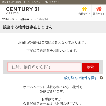
該当する物件は存在しません｜センチュリー21ハウスプラン
売買サイト
賃貸サイト
-
TOPページ
>
物件検索
>
ご成約済み
該当する物件は存在しません
お探しの物件はご成約済みとなっております。
下記にて再建策をお願いたします。
検索
絞り込んで物件を探す
ホームページに掲載されていない物件も
多数ございます。
お手数ですが、
会員登録フォームよりお問合せ下さい。