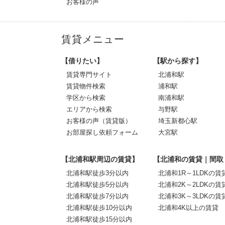
お客様の声
賃貸メニュー
【借りたい】
【駅から探す】
賃貸専門サイト
北浦和駅
賃貸物件検索
浦和駅
学区から検索
南浦和駅
エリアから検索
与野駅
お客様の声（賃貸版）
埼玉新都心駅
お部屋探し依頼フォーム
大宮駅
【北浦和駅周辺の賃貸】
【北浦和の賃貸｜間取
北浦和駅徒歩3分以内
北浦和1R～1LDKの賃
北浦和駅徒歩5分以内
北浦和2K～2LDKの賃
北浦和駅徒歩7分以内
北浦和3K～3LDKの賃
北浦和駅徒歩10分以内
北浦和4K以上の賃貸
北浦和駅徒歩15分以内