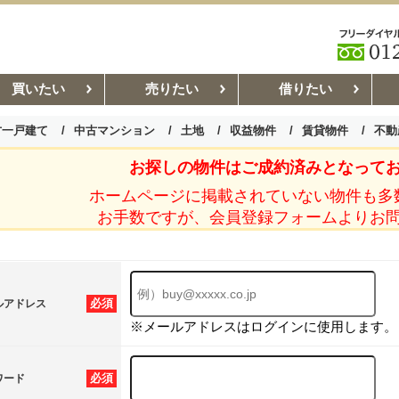
買いたい
売りたい
借りたい
古一戸建て
中古マンション
土地
収益物件
賃貸物件
不動
お探しの物件はご成約済みとなって
お部屋探しコラム
賃貸管理コ
ホームページに掲載されていない物件も多
お手数ですが、会員登録フォームよりお
必須
ルアドレス
※メールアドレスはログインに使用します。
必須
ワード