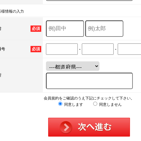
客様情報の入力
必須
前
-
-
必須
番号
所
会員規約をご確認のうえ下記にチェックして下さい。
同意します
同意しません