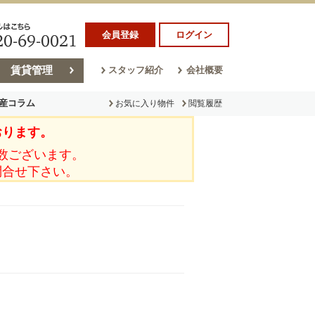
会員登録
ログイン
賃貸管理
スタッフ紹介
会社概要
産コラム
お気に入り物件
閲覧履歴
おります。
ラム
売却コラム
数ございます。
問合せ下さい。