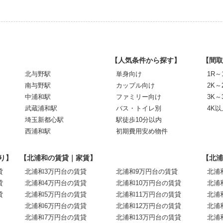
【人気条件から探す】
【間取
北与野駅
単身向け
1R～
南与野駅
カップル向け
2K～
中浦和駅
ファミリー向け
3K～
武蔵浦和駅
バス・トイレ別
4K以
埼玉新都心駅
駅徒歩10分以内
西浦和駅
初期費用安め物件
り】
【北浦和の賃貸｜家賃】
【北浦
貸
北浦和3万円台の賃貸
北浦和9万円台の賃貸
北浦
貸
北浦和4万円台の賃貸
北浦和10万円台の賃貸
北浦
貸
北浦和5万円台の賃貸
北浦和11万円台の賃貸
北浦
北浦和6万円台の賃貸
北浦和12万円台の賃貸
北浦
北浦和7万円台の賃貸
北浦和13万円台の賃貸
北浦