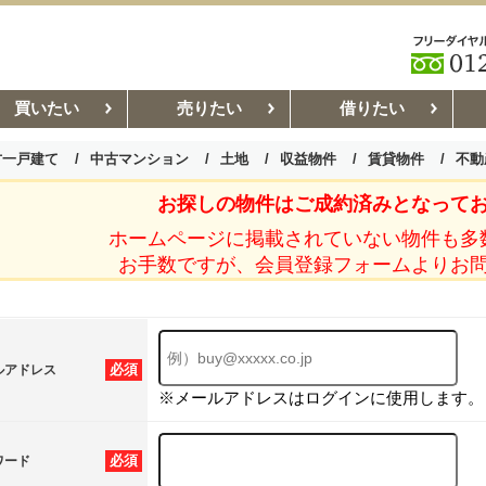
買いたい
売りたい
借りたい
古一戸建て
中古マンション
土地
収益物件
賃貸物件
不動
お探しの物件はご成約済みとなって
お部屋探しコラム
賃貸管理コ
ホームページに掲載されていない物件も多
お手数ですが、会員登録フォームよりお
必須
ルアドレス
※メールアドレスはログインに使用します。
必須
ワード