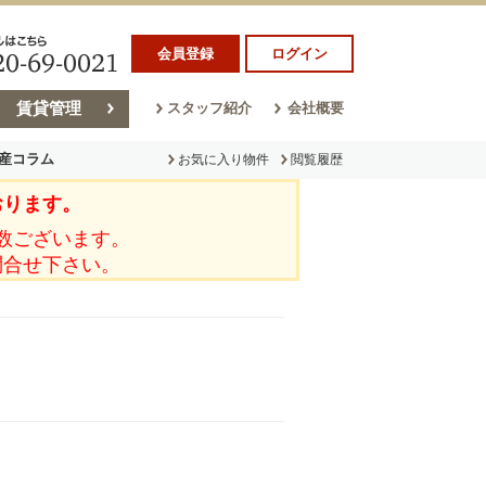
会員登録
ログイン
賃貸管理
スタッフ紹介
会社概要
産コラム
お気に入り物件
閲覧履歴
おります。
ラム
売却コラム
数ございます。
問合せ下さい。