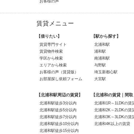
お客様の声
賃貸メニュー
【借りたい】
【駅から探す】
賃貸専門サイト
北浦和駅
賃貸物件検索
浦和駅
学区から検索
南浦和駅
エリアから検索
与野駅
お客様の声（賃貸版）
埼玉新都心駅
お部屋探し依頼フォーム
大宮駅
【北浦和駅周辺の賃貸】
【北浦和の賃貸｜間取
北浦和駅徒歩3分以内
北浦和1R～1LDKの賃
北浦和駅徒歩5分以内
北浦和2K～2LDKの賃
北浦和駅徒歩7分以内
北浦和3K～3LDKの賃
北浦和駅徒歩10分以内
北浦和4K以上の賃貸
北浦和駅徒歩15分以内