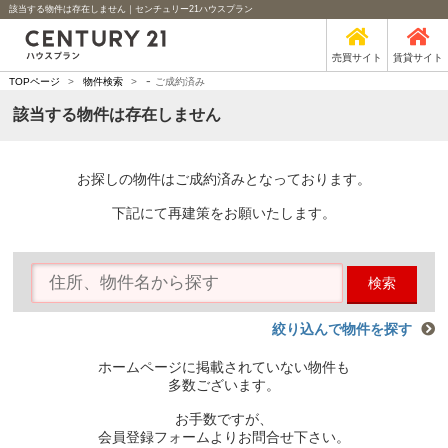
該当する物件は存在しません｜センチュリー21ハウスプラン
売買サイト
賃貸サイト
-
TOPページ
>
物件検索
>
ご成約済み
該当する物件は存在しません
お探しの物件はご成約済みとなっております。
下記にて再建策をお願いたします。
検索
絞り込んで物件を探す
ホームページに掲載されていない物件も
多数ございます。
お手数ですが、
会員登録フォームよりお問合せ下さい。