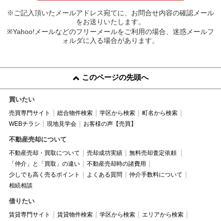
※ご記入頂いたメールアドレス宛てに、お問合せ内容の確認メール
をお送りいたします。
※Yahoo!メールなどのフリーメールをご利用の場合、迷惑メールフ
ォルダに入る場合があります。
このページの先頭へ
買いたい
売買専門サイト
総合物件検索
学区から検索
町名から検索
WEBチラシ
現地見学会
お客様の声【売買】
不動産売却について
不動産売却・買取について
売却成功実績
無料売却査定依頼
「仲介」と「買取」の違い
不動産売却時の諸費用
少しでも高く売るポイント
よくある質問
仲介手数料について
相続相談
借りたい
賃貸専門サイト
賃貸物件検索
学区から検索
エリアから検索