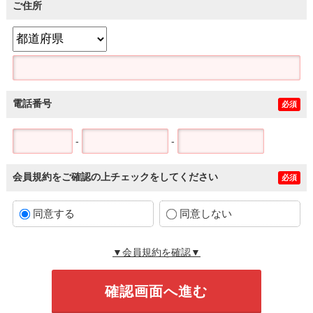
ご住所
電話番号
必須
-
-
会員規約をご確認の上チェックをしてください
必須
同意する
同意しない
▼会員規約を確認▼