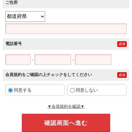
ご住所
電話番号
必須
-
-
会員規約をご確認の上チェックをしてください
必須
同意する
同意しない
▼会員規約を確認▼