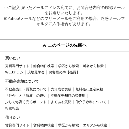
※ご記入頂いたメールアドレス宛てに、お問合せ内容の確認メール
をお送りいたします。
※Yahoo!メールなどのフリーメールをご利用の場合、迷惑メールフ
ォルダに入る場合があります。
このページの先頭へ
買いたい
売買専門サイト
総合物件検索
学区から検索
町名から検索
WEBチラシ
現地見学会
お客様の声【売買】
不動産売却について
不動産売却・買取について
売却成功実績
無料売却査定依頼
「仲介」と「買取」の違い
不動産売却時の諸費用
少しでも高く売るポイント
よくある質問
仲介手数料について
相続相談
借りたい
賃貸専門サイト
賃貸物件検索
学区から検索
エリアから検索