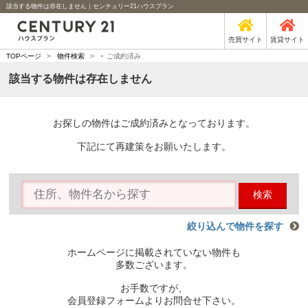
該当する物件は存在しません｜センチュリー21ハウスプラン
売買サイト
賃貸サイト
-
TOPページ
>
物件検索
>
ご成約済み
該当する物件は存在しません
お探しの物件はご成約済みとなっております。
下記にて再建策をお願いたします。
検索
絞り込んで物件を探す
ホームページに掲載されていない物件も
多数ございます。
お手数ですが、
会員登録フォームよりお問合せ下さい。