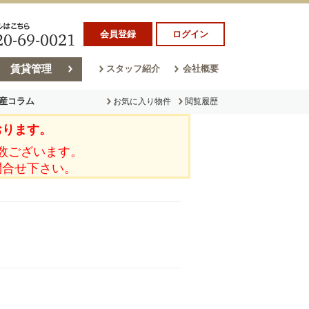
会員登録
ログイン
賃貸管理
スタッフ紹介
会社概要
産コラム
お気に入り物件
閲覧履歴
おります。
ラム
売却コラム
数ございます。
問合せ下さい。