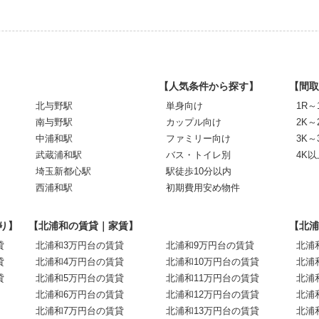
【人気条件から探す】
【間取
北与野駅
単身向け
1R～
南与野駅
カップル向け
2K～
中浦和駅
ファミリー向け
3K～
武蔵浦和駅
バス・トイレ別
4K以
埼玉新都心駅
駅徒歩10分以内
西浦和駅
初期費用安め物件
り】
【北浦和の賃貸｜家賃】
【北浦
貸
北浦和3万円台の賃貸
北浦和9万円台の賃貸
北浦
貸
北浦和4万円台の賃貸
北浦和10万円台の賃貸
北浦
貸
北浦和5万円台の賃貸
北浦和11万円台の賃貸
北浦
北浦和6万円台の賃貸
北浦和12万円台の賃貸
北浦
北浦和7万円台の賃貸
北浦和13万円台の賃貸
北浦