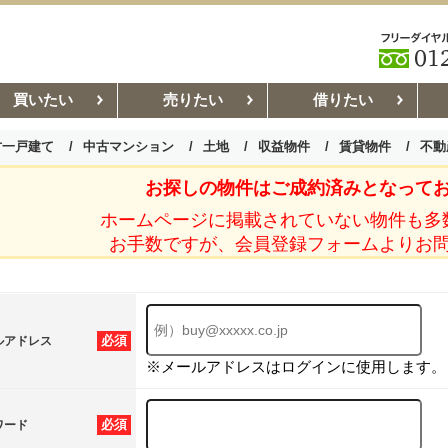
買いたい
売りたい
借りたい
古一戸建て
中古マンション
土地
収益物件
賃貸物件
不動
お探しの物件はご成約済みとなって
お部屋探しコラム
賃貸管理コ
ホームページに掲載されていない物件も多
お手数ですが、会員登録フォームよりお
必須
ルアドレス
※メールアドレスはログインに使用します。
必須
ワード