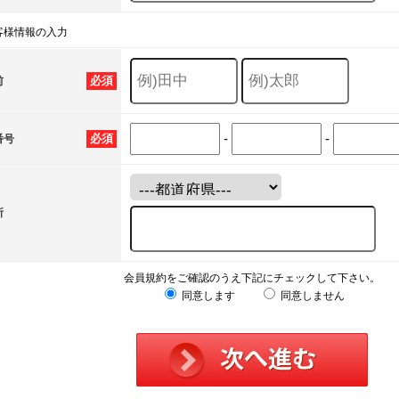
客様情報の入力
必須
前
-
-
必須
番号
所
会員規約をご確認のうえ下記にチェックして下さい。
同意します
同意しません