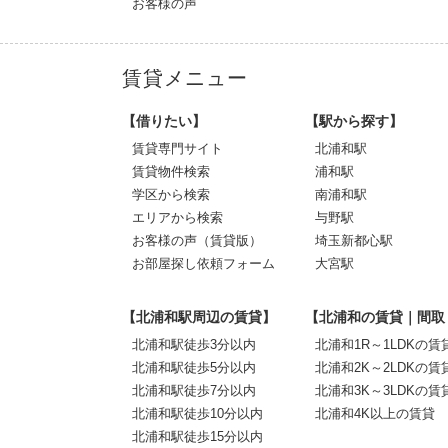
お客様の声
賃貸メニュー
【借りたい】
【駅から探す】
賃貸専門サイト
北浦和駅
賃貸物件検索
浦和駅
学区から検索
南浦和駅
エリアから検索
与野駅
お客様の声（賃貸版）
埼玉新都心駅
お部屋探し依頼フォーム
大宮駅
【北浦和駅周辺の賃貸】
【北浦和の賃貸｜間取
北浦和駅徒歩3分以内
北浦和1R～1LDKの賃
北浦和駅徒歩5分以内
北浦和2K～2LDKの賃
北浦和駅徒歩7分以内
北浦和3K～3LDKの賃
北浦和駅徒歩10分以内
北浦和4K以上の賃貸
北浦和駅徒歩15分以内