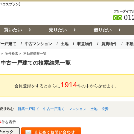
1ハウスプラン】
買いたい
売りたい
借りたい
古一戸建て
中古マンション
土地
収益物件
賃貸物件
不動
>
物件検索
>
不動産情報一覧
お部屋探しコラム
賃貸管理コ
 中古一戸建ての検索結果一覧
1914
会員登録をするとさらに
件の中から探せます。
絞り込む
新築一戸建て
中古一戸建て
マンション
土地
投資
4
件を表示