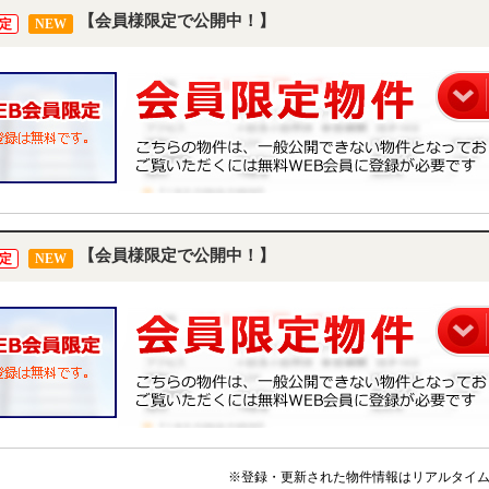
【会員様限定で公開中！】
定
NEW
【会員様限定で公開中！】
定
NEW
※登録・更新された物件情報はリアルタイ