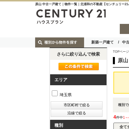
原山 中古一戸建て｜物件一覧｜北浦和の不動産【センチュリー2
新築一戸建て
中
TOPページ
さらに絞り込んで検索
原山
エリア
埼玉県
種別で
4
件中
1～
種別