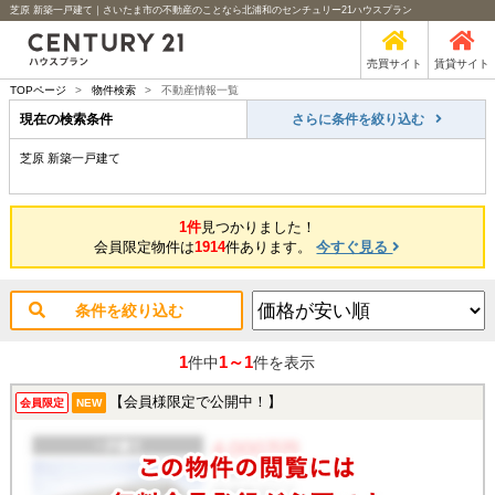
芝原 新築一戸建て｜さいたま市の不動産のことなら北浦和のセンチュリー21ハウスプラン
売買サイト
賃貸サイト
TOPページ
>
物件検索
>
不動産情報一覧
現在の検索条件
さらに条件を絞り込む
芝原 新築一戸建て
1件
見つかりました！
会員限定物件は
1914
件あります。
今すぐ見る
条件を絞り込む
1
1～1
件中
件を表示
【会員様限定で公開中！】
会員限定
NEW