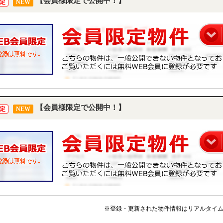
【会員様限定で公開中！】
定
NEW
【会員様限定で公開中！】
定
NEW
※登録・更新された物件情報はリアルタイ