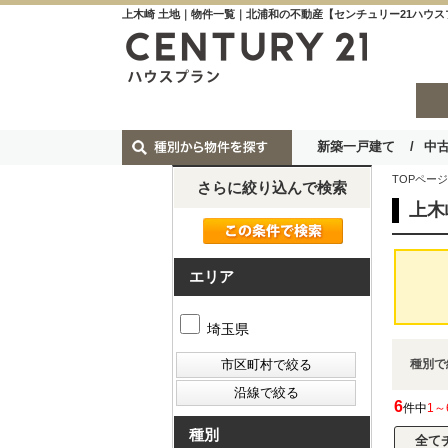
上木崎 土地｜物件一覧｜北浦和の不動産【センチュリー21ハウス
新築一戸建て
中
TOPページ
さらに絞り込んで検索
上木
エリア
埼玉県
種別で
6
件中
1～
種別