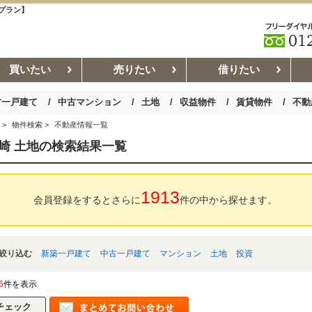
プラン】
買いたい
売りたい
借りたい
古一戸建て
中古マンション
土地
収益物件
賃貸物件
不動
>
物件検索
>
不動産情報一覧
お部屋探しコラム
賃貸管理コ
崎 土地の検索結果一覧
1913
会員登録をするとさらに
件の中から探せます。
絞り込む
新築一戸建て
中古一戸建て
マンション
土地
投資
6
件を表示