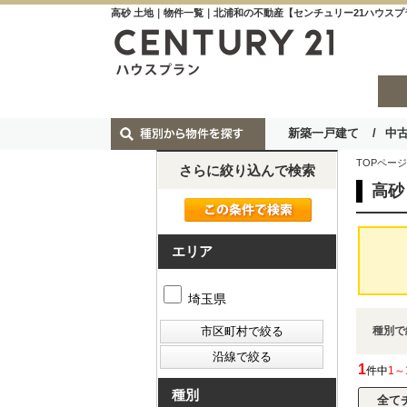
高砂 土地｜物件一覧｜北浦和の不動産【センチュリー21ハウスプ
新築一戸建て
中
TOPページ
さらに絞り込んで検索
高砂
エリア
埼玉県
種別で
1
件中
1～
種別