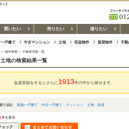
ラン】
買いたい
売りたい
借りたい
古一戸建て
中古マンション
土地
収益物件
賃貸物件
不動
>
物件検索
>
不動産情報一覧
お部屋探しコラム
賃貸管理コ
 土地の検索結果一覧
1913
会員登録をするとさらに
件の中から探せます。
絞り込む
新築一戸建て
中古一戸建て
マンション
土地
投資
1
件を表示