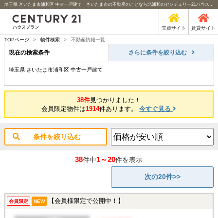
埼玉県 さいたま市浦和区 中古一戸建て｜さいたま市の不動産のことなら北浦和のセンチュリー21ハウスプラン
売買サイト
賃貸サイト
TOPページ
>
物件検索
>
不動産情報一覧
現在の検索条件
さらに条件を絞り込む
埼玉県 さいたま市浦和区 中古一戸建て
38件
見つかりました！
会員限定物件は
1914
件あります。
今すぐ見る
条件を絞り込む
38
1～20
件中
件を表示
次の20件>>
【会員様限定で公開中！】
会員限定
NEW