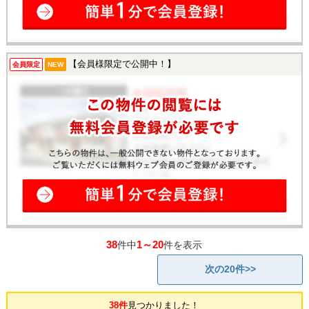
【会員様限定で公開中！】
会員限定
NEW
38
1～20
件中
件を表示
次の20件>>
38件
見つかりました！