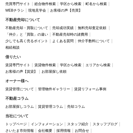
売買専門サイト
総合物件検索
学区から検索
町名から検索
WEBチラシ
現地見学会
お客様の声【売買】
不動産売却について
不動産売却・買取について
売却成功実績
無料売却査定依頼
「仲介」と「買取」の違い
不動産売却時の諸費用
少しでも高く売るポイント
よくある質問
仲介手数料について
相続相談
借りたい
賃貸専門サイト
賃貸物件検索
学区から検索
エリアから検索
お客様の声【賃貸】
お部屋探し依頼
オーナー様へ
賃貸管理について
管理物件ギャラリー
賃貸リフォーム事例
不動産コラム
お部屋探しコラム
賃貸管理コラム
売却コラム
当社について
トップページ
インフォメーション
スタッフ紹介
スタッフブログ
さいたま市街情報
会社概要
採用情報
お問合せ