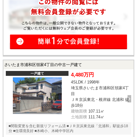
さいたま市浦和区領家4丁目の中古一戸建て
一戸建て
4,480万円
4SLDK / 1998年
埼玉県さいたま市浦和区領家4丁
目
ＪＲ京浜東北・根岸線 北浦和 徒
歩18分
建物面積
107.11㎡
土地面積
111.74㎡
■間取変更を含む新規リフォーム済 ■ＪＲ京浜東北線「北浦和」駅徒歩18
分 ■住環境良好 ■木崎小、木崎中学区内