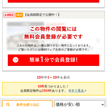
【会員様限定で公開中！】
会員限定
NEW
10
1～10
件中
件を表示
10件
見つかりました！
会員限定物件は
1914
件あります。
今すぐ見る
条件を絞り込む