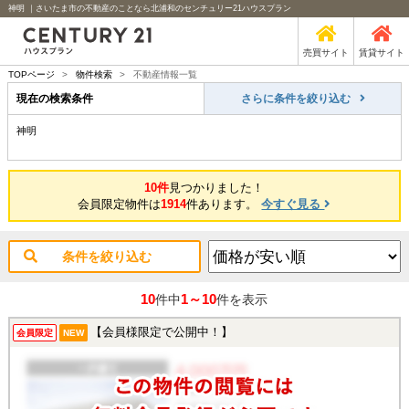
神明 ｜さいたま市の不動産のことなら北浦和のセンチュリー21ハウスプラン
売買サイト
賃貸サイト
TOPページ
>
物件検索
>
不動産情報一覧
現在の検索条件
さらに条件を絞り込む
神明
10件
見つかりました！
会員限定物件は
1914
件あります。
今すぐ見る
条件を絞り込む
10
1～10
件中
件を表示
【会員様限定で公開中！】
会員限定
NEW