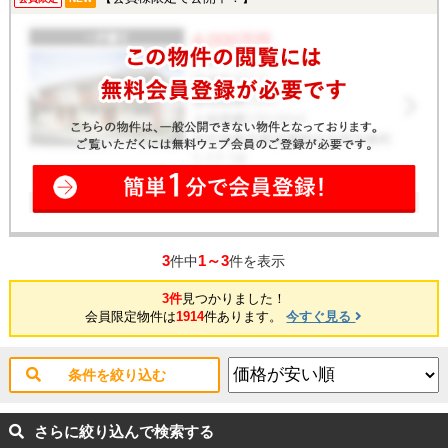
3
1～3
件中
件を表示
3件
見つかりました！
会員限定物件は
1914
件あります。
今すぐ見る
条件を絞り込む
さらに絞り込んで検索する