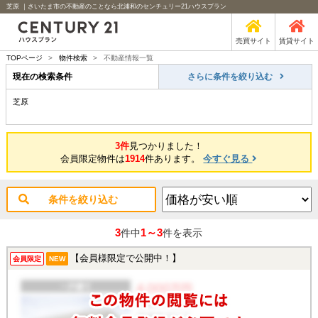
芝原 ｜さいたま市の不動産のことなら北浦和のセンチュリー21ハウスプラン
売買サイト
賃貸サイト
TOPページ
>
物件検索
>
不動産情報一覧
現在の検索条件
さらに条件を絞り込む
芝原
3件
見つかりました！
会員限定物件は
1914
件あります。
今すぐ見る
条件を絞り込む
3
1～3
件中
件を表示
【会員様限定で公開中！】
会員限定
NEW