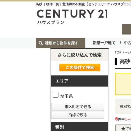
高砂 ｜物件一覧｜北浦和の不動産【センチュリー21ハウスプラン
新築一戸建て
中
TOPページ
さらに絞り込んで検索
高砂
エリア
埼玉県
種別で
6
件中
1～
種別