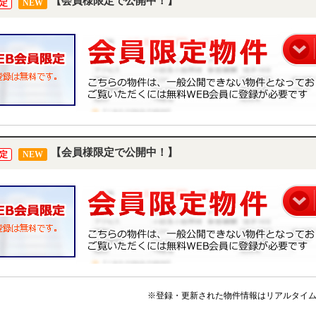
【会員様限定で公開中！】
定
NEW
【会員様限定で公開中！】
定
NEW
※登録・更新された物件情報はリアルタイ