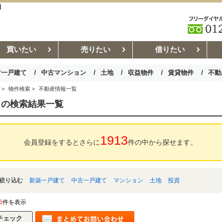
】
買いたい
売りたい
借りたい
古一戸建て
中古マンション
土地
収益物件
賃貸物件
不動
>
物件検索
>
不動産情報一覧
お部屋探しコラム
賃貸管理コ
 の検索結果一覧
1913
会員登録をするとさらに
件の中から探せます。
絞り込む
新築一戸建て
中古一戸建て
マンション
土地
投資
6
件を表示