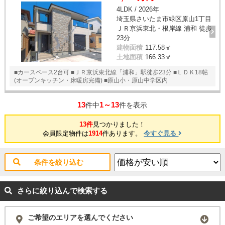
4LDK / 2026年
埼玉県さいたま市緑区原山1丁目
ＪＲ京浜東北・根岸線 浦和 徒歩
23分
建物面積
117.58㎡
土地面積
166.33㎡
■カースペース2台可 ■ＪＲ京浜東北線「浦和」駅徒歩23分 ■ＬＤＫ18帖
(オープンキッチン・床暖房完備) ■原山小・原山中学区内
13
1～13
件中
件を表示
13件
見つかりました！
会員限定物件は
1914
件あります。
今すぐ見る
条件を絞り込む
さらに絞り込んで検索する
ご希望のエリアを選んでください