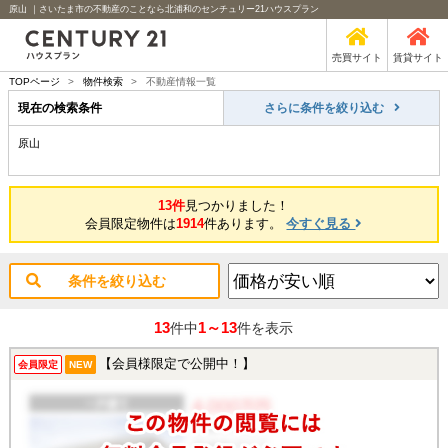
原山 ｜さいたま市の不動産のことなら北浦和のセンチュリー21ハウスプラン
売買サイト
賃貸サイト
TOPページ
>
物件検索
>
不動産情報一覧
現在の検索条件
さらに条件を絞り込む
原山
13件
見つかりました！
会員限定物件は
1914
件あります。
今すぐ見る
条件を絞り込む
13
1～13
件中
件を表示
【会員様限定で公開中！】
会員限定
NEW