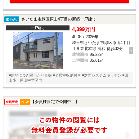
さいたま市緑区原山4丁目の新築一戸建て
値下がり
一戸建て
4,399万円
4LDK / 2026年
埼玉県さいたま市緑区原山4丁目
ＪＲ東北本線 浦和 徒歩32分
建物面積
95.22㎡
土地面積
85.61㎡
■角地につき陽当たり良好 ■全居室収納付き ■対面システムキッチン ■原
山小・原山中学区内
【会員様限定で公開中！】
会員限定
NEW