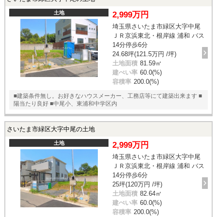
土地
2,999万円
埼玉県さいたま市緑区大字中尾
ＪＲ京浜東北・根岸線 浦和 バス
14分停歩6分
24.68坪(121.5万円 /坪)
土地面積
81.59㎡
建ぺい率
60.0(%)
容積率
200.0(%)
■建築条件無し。お好きなハウスメーカー、工務店等にて建築出来ます ■
陽当たり良好 ■中尾小、東浦和中学区内
さいたま市緑区大字中尾の土地
土地
2,999万円
埼玉県さいたま市緑区大字中尾
ＪＲ京浜東北・根岸線 浦和 バス
14分停歩6分
25坪(120万円 /坪)
土地面積
82.64㎡
建ぺい率
60.0(%)
容積率
200.0(%)