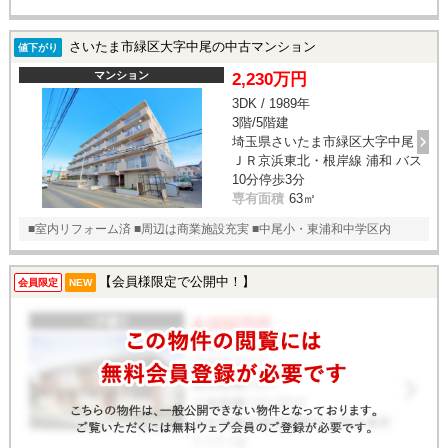
さいたま市緑区大字中尾の中古マンション
値下がり
マンション
2,230万円
3DK / 1989年
3階/5階建
埼玉県さいたま市緑区大字中尾
ＪＲ京浜東北・根岸線 浦和 バス
10分停歩3分
専有面積
63㎡
■室内リフォーム済 ■周辺は商業施設充実 ■中尾小・東浦和中学区内
【会員様限定で公開中！】
会員限定
NEW