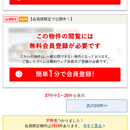
【会員様限定で公開中！】
会員限定
NEW
37
1～20
件中
件を表示
次の20件>>
37件
見つかりました！
会員限定物件は
1914
件あります。
今すぐ見る