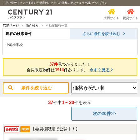
中尾小学校｜さいたま市の不動産のことなら北浦和のセンチュリー21ハウスプラン
売買サイト
賃貸サイト
TOPページ
>
物件検索
>
不動産情報一覧
現在の検索条件
さらに条件を絞り込む
中尾小学校
37件
見つかりました！
会員限定物件は
1914
件あります。
今すぐ見る
条件を絞り込む
37
1～20
件中
件を表示
次の20件>>
【会員様限定で公開中！】
会員限定
NEW