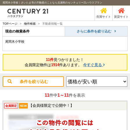
尾間木小学校｜さいたま市の不動産のことなら北浦和のセンチュリー21ハウスプラン
売買サイト
賃貸サイト
TOPページ
>
物件検索
>
不動産情報一覧
現在の検索条件
さらに条件を絞り込む
尾間木小学校
11件
見つかりました！
会員限定物件は
1914
件あります。
今すぐ見る
条件を絞り込む
11
1～11
件中
件を表示
【会員様限定で公開中！】
会員限定
NEW