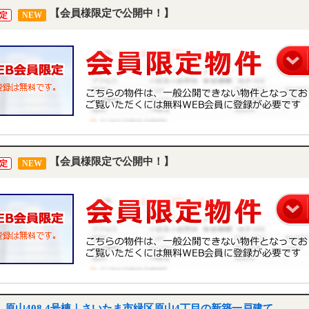
【会員様限定で公開中！】
定
NEW
【会員様限定で公開中！】
定
NEW
原山408 4号棟｜さいたま市緑区原山4丁目の新築一戸建て