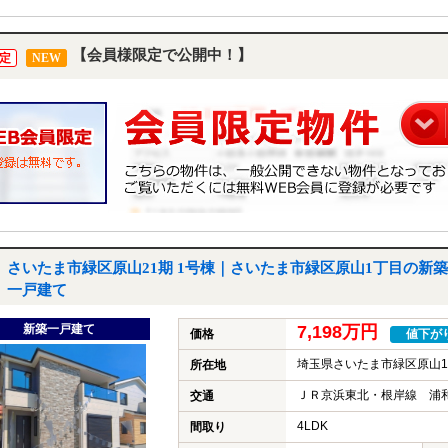
【会員様限定で公開中！】
定
NEW
さいたま市緑区原山21期 1号棟｜さいたま市緑区原山1丁目の新築
一戸建て
新築一戸建て
7,198万円
価格
値下が
埼玉県さいたま市緑区原山
所在地
ＪＲ京浜東北・根岸線 浦和
交通
4LDK
間取り