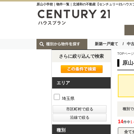
原山小学校｜物件一覧｜北浦和の不動産【センチュリー21ハウス
新築一戸建て
中
TOPページ
さらに絞り込んで検索
原山
エリア
埼玉県
種別で
14
件中
1
種別