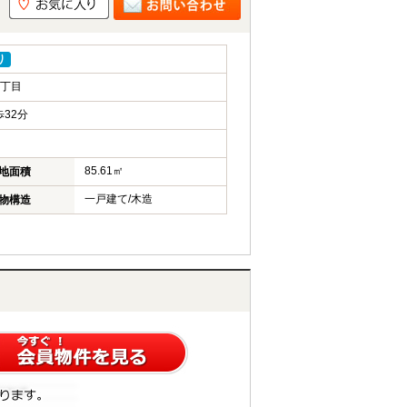
り
4丁目
32分
85.61㎡
地面積
一戸建て/木造
物構造