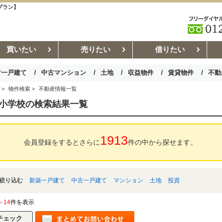
プラン】
買いたい
売りたい
借りたい
古一戸建て
中古マンション
土地
収益物件
賃貸物件
不動
>
物件検索
>
不動産情報一覧
お部屋探しコラム
賃貸管理コ
小学校の検索結果一覧
1913
会員登録をするとさらに
件の中から探せます。
絞り込む
新築一戸建て
中古一戸建て
マンション
土地
投資
～14
件を表示