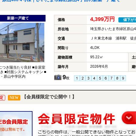
新築一戸建て
4,399万円
価格
値下が
埼玉県さいたま市緑区原山
所在地
ＪＲ東北本線 浦和駅 徒歩
交通
4LDK
間取り
95.22㎡
建物面積
土
2026年6月
築年月
建
につき陽当たり良好 ■全居室
き ■対面システムキッチン ■
9
・原山中学区内
枚
【会員様限定で公開中！】
定
NEW