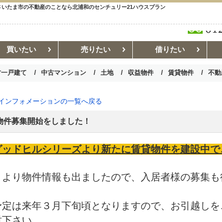
 | さいたま市の不動産のことなら北浦和のセンチュリー21ハウスプラン
買いたい
売りたい
借りたい
古一戸建て
中古マンション
土地
収益物件
賃貸物件
不動
お部屋探しコラム
賃貸管理コ
 インフォメーションの一覧へ戻る
物件募集開始をしました！
グッドヒルシリーズより新たに賃貸物件を建設中で
月より物件情報も出ましたので、入居者様の募集も
予定は来年３月下旬頃となりますので、お引越しを
討下さい。