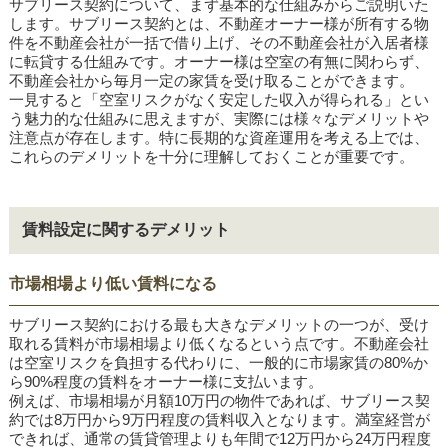
サブリース契約について、まず基本的な仕組みからご説明いた
します。サブリース契約とは、不動産オーナー様が所有する物
件を不動産会社が一括で借り上げ、その不動産会社が入居者様
に転貸する仕組みです。オーナー様は空室の有無に関わらず、
不動産会社から毎月一定の家賃を受け取ることができます。
一見すると「空室リスクがなく安定した収入が得られる」とい
う魅力的な仕組みに思えますが、実際には様々なデメリットや
注意点が存在します。特に長期的な資産運用を考える上では、
これらのデメリットを十分に理解しておくことが重要です。
賃料設定に関するデメリット
市場相場より低い賃料になる
サブリース契約における最も大きなデメリットの一つが、受け
取れる賃料が市場相場より低くなるという点です。不動産会社
は空室リスクを負担する代わりに、一般的に市場家賃の80%か
ら90%程度の賃料をオーナー様に支払います。
例えば、市場相場が月額10万円の物件であれば、サブリース契
約では8万円から9万円程度の賃料収入となります。満室経営が
できれば、通常の賃貸管理よりも年間で12万円から24万円程度