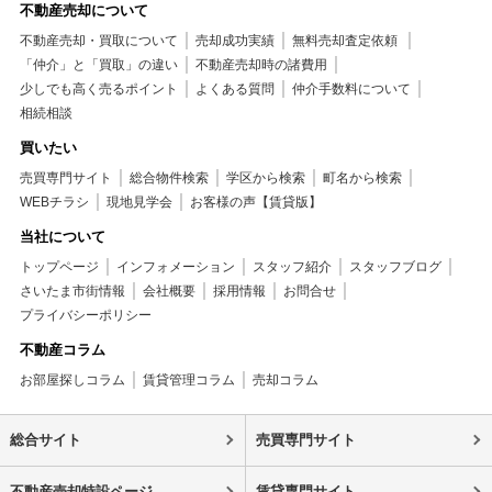
不動産売却について
不動産売却・買取について
売却成功実績
無料売却査定依頼
「仲介」と「買取」の違い
不動産売却時の諸費用
少しでも高く売るポイント
よくある質問
仲介手数料について
相続相談
買いたい
売買専門サイト
総合物件検索
学区から検索
町名から検索
WEBチラシ
現地見学会
お客様の声【賃貸版】
当社について
トップページ
インフォメーション
スタッフ紹介
スタッフブログ
さいたま市街情報
会社概要
採用情報
お問合せ
プライバシーポリシー
不動産コラム
お部屋探しコラム
賃貸管理コラム
売却コラム
総合サイト
売買専門サイト
不動産売却特設ページ
賃貸専門サイト