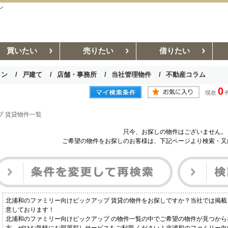
ン
買いたい
売りたい
借りたい
ョン
戸建て
店舗・事務所
当社管理物件
不動産コラム
0
現在
お部屋探しコラム
賃貸管理コラム
プ 賃貸物件一覧
只今、お探しの物件はございません。
ご希望の物件をお探しのお客様は、下記ページより検索・又
北浦和のファミリー向けピックアップ 賃貸の物件をお探しですか？当社では掲
意しております！
北浦和のファミリー向けピックアップ の物件一覧の中でご希望の物件が見つか