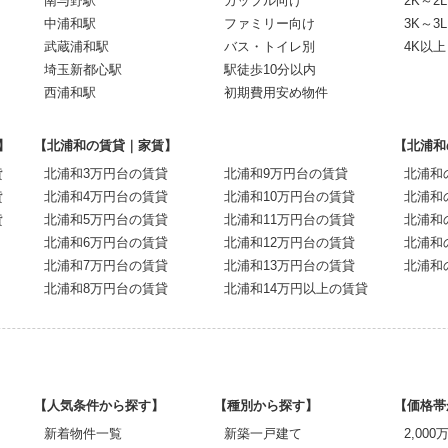
南与野駅
カップル向け
2K～2L
中浦和駅
ファミリー向け
3K～3L
武蔵浦和駅
バス・トイレ別
4K以上
埼玉新都心駅
駅徒歩10分以内
西浦和駅
初期費用安め物件
】
【北浦和の賃貸｜家賃】
【北浦和
貸
北浦和3万円台の賃貸
北浦和9万円台の賃貸
北浦和
貸
北浦和4万円台の賃貸
北浦和10万円台の賃貸
北浦和
貸
北浦和5万円台の賃貸
北浦和11万円台の賃貸
北浦和
北浦和6万円台の賃貸
北浦和12万円台の賃貸
北浦和
北浦和7万円台の賃貸
北浦和13万円台の賃貸
北浦和
北浦和8万円台の賃貸
北浦和14万円以上の賃貸
【人気条件から探す】
【種別から探す】
【価格帯
新着物件一覧
新築一戸建て
2,00