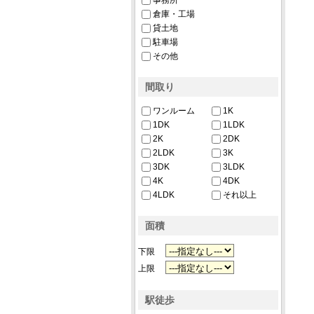
事務所
倉庫・工場
貸土地
駐車場
その他
間取り
ワンルーム
1K
1DK
1LDK
2K
2DK
2LDK
3K
3DK
3LDK
4K
4DK
4LDK
それ以上
面積
下限
上限
駅徒歩