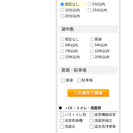
指定なし
5分以内
10分以内
15分以内
20分以内
築年数
指定なし
新築
3年以内
5年以内
7年以内
10年以内
15年以内
20年以内
新築・駐車場
新築
駐車場
◆ バス・トイレ・洗面所
バストイレ別
追焚機能浴室
浴室乾燥機
洗面所独立
洗面台
温水洗浄便座