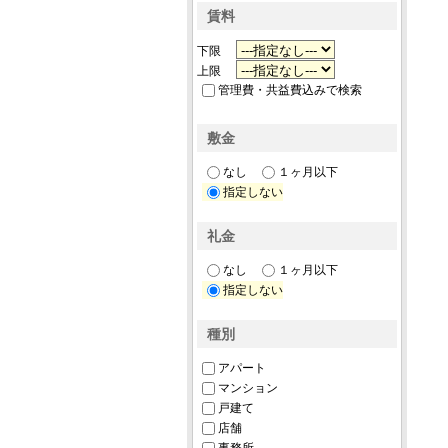
賃料
下限
上限
管理費・共益費込みで検索
敷金
なし
１ヶ月以下
指定しない
礼金
なし
１ヶ月以下
指定しない
種別
アパート
マンション
戸建て
店舗