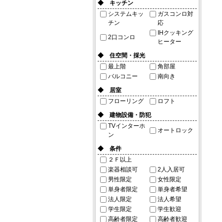
◆ キッチン
システムキッ
ガスコンロ対
チン
応
IHクッキング
2口コンロ
ヒーター
◆ 住空間・採光
最上階
角部屋
バルコニー
南向き
◆ 居室
フローリング
ロフト
◆ 建物設備・防犯
TVインターホ
オートロック
ン
◆ 条件
２Ｆ以上
楽器相談可
2人入居可
男性限定
女性限定
単身者限定
単身者希望
法人限定
法人希望
学生限定
学生歓迎
高齢者限定
高齢者歓迎