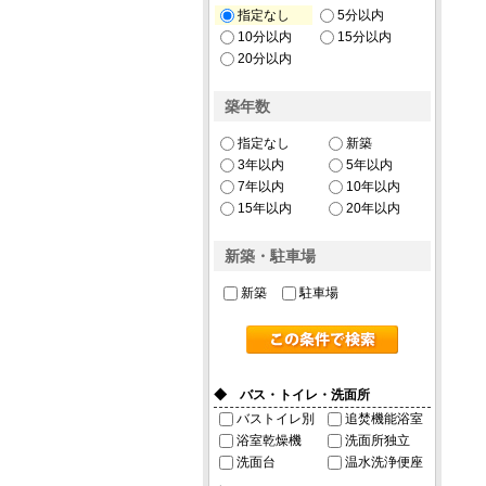
指定なし
5分以内
10分以内
15分以内
20分以内
築年数
指定なし
新築
3年以内
5年以内
7年以内
10年以内
15年以内
20年以内
新築・駐車場
新築
駐車場
◆ バス・トイレ・洗面所
バストイレ別
追焚機能浴室
浴室乾燥機
洗面所独立
洗面台
温水洗浄便座