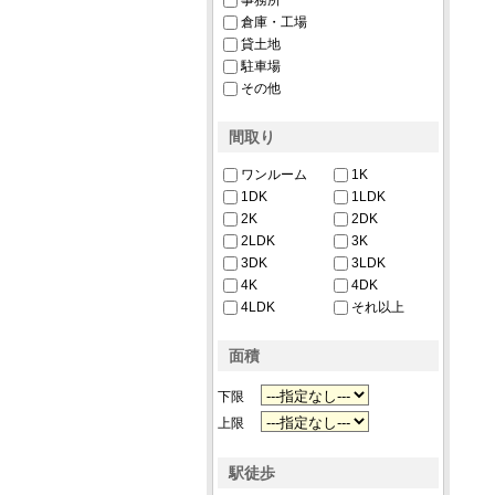
事務所
倉庫・工場
貸土地
駐車場
その他
間取り
ワンルーム
1K
1DK
1LDK
2K
2DK
2LDK
3K
3DK
3LDK
4K
4DK
4LDK
それ以上
面積
下限
上限
駅徒歩