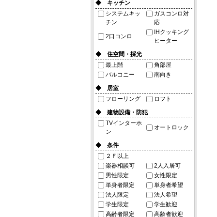
◆ キッチン
システムキッ
ガスコンロ対
チン
応
IHクッキング
2口コンロ
ヒーター
◆ 住空間・採光
最上階
角部屋
バルコニー
南向き
◆ 居室
フローリング
ロフト
◆ 建物設備・防犯
TVインターホ
オートロック
ン
◆ 条件
２Ｆ以上
楽器相談可
2人入居可
男性限定
女性限定
単身者限定
単身者希望
法人限定
法人希望
学生限定
学生歓迎
高齢者限定
高齢者歓迎