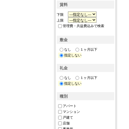
賃料
下限
上限
管理費・共益費込みで検索
敷金
なし
１ヶ月以下
指定しない
礼金
なし
１ヶ月以下
指定しない
種別
アパート
マンション
戸建て
店舗