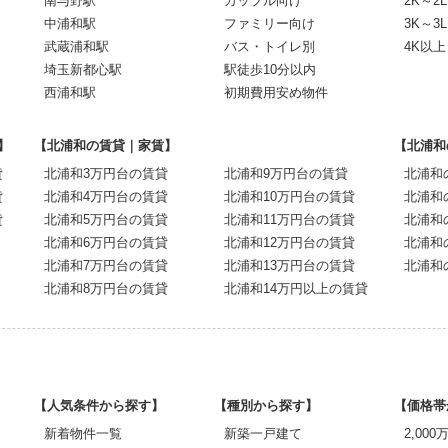
南与野駅
カップル向け
2K～2L
中浦和駅
ファミリー向け
3K～3L
武蔵浦和駅
バス・トイレ別
4K以上
埼玉新都心駅
駅徒歩10分以内
西浦和駅
初期費用安め物件
】
【北浦和の賃貸｜家賃】
【北浦和
貸
北浦和3万円台の賃貸
北浦和9万円台の賃貸
北浦和
貸
北浦和4万円台の賃貸
北浦和10万円台の賃貸
北浦和
貸
北浦和5万円台の賃貸
北浦和11万円台の賃貸
北浦和
北浦和6万円台の賃貸
北浦和12万円台の賃貸
北浦和
北浦和7万円台の賃貸
北浦和13万円台の賃貸
北浦和
北浦和8万円台の賃貸
北浦和14万円以上の賃貸
【人気条件から探す】
【種別から探す】
【価格帯
新着物件一覧
新築一戸建て
2,00