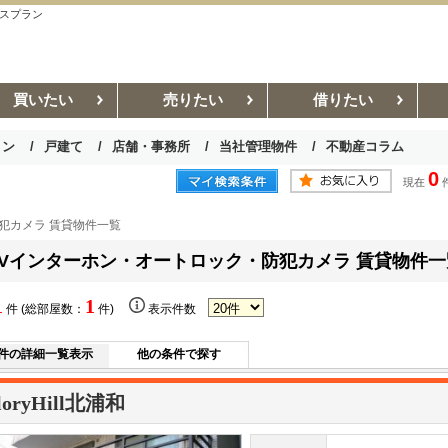
ウスプラン
買いたい
売りたい
借りたい
ョン
戸建て
店舗・事務所
当社管理物件
不動産コラム
0
現在
お部屋探しコラム
賃貸管理コラム
犯カメラ 賃貸物件一覧
TVインターホン・オートロック・防犯カメラ 賃貸物件一
1
1
件 (総部屋数：
件)
表示件数
件の詳細一覧表示
他の条件で探す
loryHill北浦和