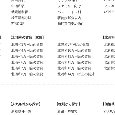
南与野駅
カップル向け
2K～2L
中浦和駅
ファミリー向け
3K～3L
武蔵浦和駅
バス・トイレ別
4K以上
埼玉新都心駅
駅徒歩10分以内
西浦和駅
初期費用安め物件
】
【北浦和の賃貸｜家賃】
【北浦和
貸
北浦和3万円台の賃貸
北浦和9万円台の賃貸
北浦和
貸
北浦和4万円台の賃貸
北浦和10万円台の賃貸
北浦和
貸
北浦和5万円台の賃貸
北浦和11万円台の賃貸
北浦和
北浦和6万円台の賃貸
北浦和12万円台の賃貸
北浦和
北浦和7万円台の賃貸
北浦和13万円台の賃貸
北浦和
北浦和8万円台の賃貸
北浦和14万円以上の賃貸
【人気条件から探す】
【種別から探す】
【価格帯
新着物件一覧
新築一戸建て
2,00