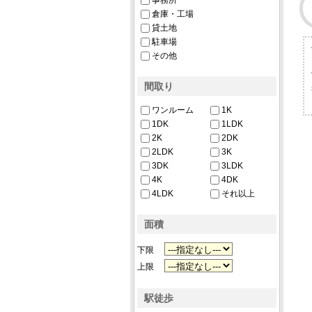
事務所
倉庫・工場
貸土地
駐車場
その他
間取り
ワンルーム
1K
1DK
1LDK
2K
2DK
2LDK
3K
3DK
3LDK
4K
4DK
4LDK
それ以上
面積
下限
上限
駅徒歩