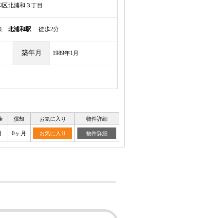
和区北浦和３丁目
岸線
北浦和駅
徒歩2分
築年月
1989年1月
金
償却
お気に入り
物件詳細
月
0ヶ月
お気に入り
物件詳細