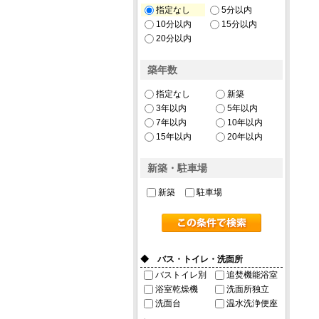
指定なし
5分以内
10分以内
15分以内
20分以内
築年数
指定なし
新築
3年以内
5年以内
7年以内
10年以内
15年以内
20年以内
新築・駐車場
新築
駐車場
◆ バス・トイレ・洗面所
バストイレ別
追焚機能浴室
浴室乾燥機
洗面所独立
洗面台
温水洗浄便座