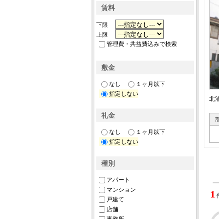
賃料
下限
上限
管理費・共益費込みで検索
敷金
なし
１ヶ月以下
指定しない
北
礼金
なし
１ヶ月以下
指定しない
種別
アパート
マンション
1
戸建て
店舗