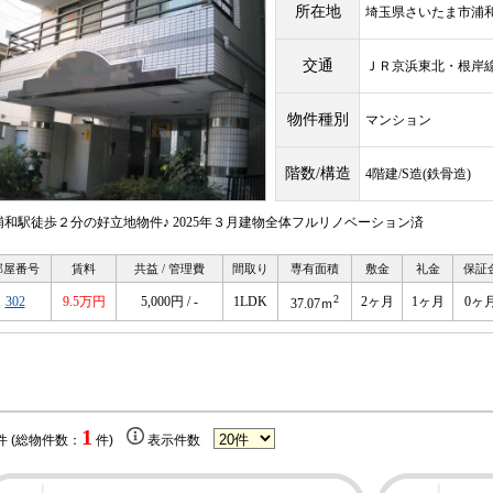
所在地
埼玉県さいたま市浦
交通
ＪＲ京浜東北・根
物件種別
マンション
階数/構造
4階建/S造(鉄骨造)
浦和駅徒歩２分の好立地物件♪ 2025年３月建物全体フルリノベーション済
部屋番号
賃料
共益 / 管理費
間取り
専有面積
敷金
礼金
保証
2
302
9.5万円
5,000円 / -
1LDK
2ヶ月
1ヶ月
0ヶ
37.07ｍ
1
件 (総物件数：
件)
表示件数