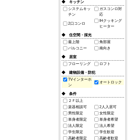
◆ キッチン
システムキッ
ガスコンロ対
チン
応
IHクッキング
2口コンロ
ヒーター
◆ 住空間・採光
最上階
角部屋
バルコニー
南向き
◆ 居室
フローリング
ロフト
◆ 建物設備・防犯
TVインターホ
オートロック
ン
◆ 条件
２Ｆ以上
楽器相談可
2人入居可
男性限定
女性限定
単身者限定
単身者希望
法人限定
法人希望
学生限定
学生歓迎
高齢者限定
高齢者歓迎