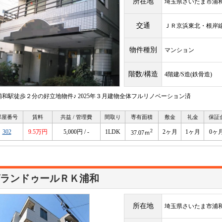
所在地
埼玉県さいたま市浦
交通
ＪＲ京浜東北・根
物件種別
マンション
階数/構造
4階建/S造(鉄骨造)
浦和駅徒歩２分の好立地物件♪ 2025年３月建物全体フルリノベーション済
部屋番号
賃料
共益 / 管理費
間取り
専有面積
敷金
礼金
保証
2
302
9.5万円
5,000円 / -
1LDK
2ヶ月
1ヶ月
0ヶ
37.07ｍ
ランドゥールＲＫ浦和
所在地
埼玉県さいたま市浦