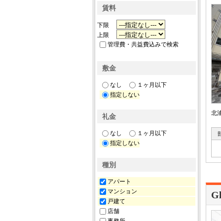
賃料
下限
上限
管理費・共益費込みで検索
敷金
なし
１ヶ月以下
指定しない
北
礼金
なし
１ヶ月以下
指定しない
種別
アパート
マンション
G
戸建て
店舗