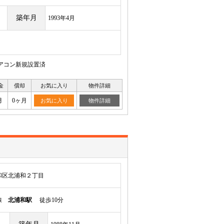
築年月
1993年4月
エアコン新規設置済
金
償却
お気に入り
物件詳細
月
0ヶ月
お気に入り
物件詳細
和区北浦和２丁目
岸線
北浦和駅
徒歩10分