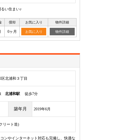
るい住まい♪
金
償却
お気に入り
物件詳細
月
0ヶ月
お気に入り
物件詳細
和区北浦和３丁目
岸線
北浦和駅
徒歩7分
築年月
2019年6月
ンクリート造)
アコンやインターネット対応も完備し、快適な