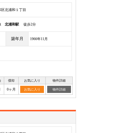
和区北浦和１丁目
岸線
北浦和駅
徒歩2分
築年月
1966年11月
金
償却
お気に入り
物件詳細
月
0ヶ月
お気に入り
物件詳細