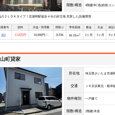
階数/構造
4階建/RC造(鉄筋コ
気の２ＬＤＫタイプ！北浦和駅徒歩４分の好立地 充実した設備環境
部屋番号
賃料
共益 / 管理費
間取り
専有面積
敷金
礼金
保証
2
302
13.8万円
10,000円 / -
2LDK
2ヶ月
1ヶ月
0ヶ
66.18ｍ
山町貸家
所在地
埼玉県さいたま市浦
交通
ＪＲ京浜東北・根
物件種別
一戸建て
階数/構造
2階建/木造