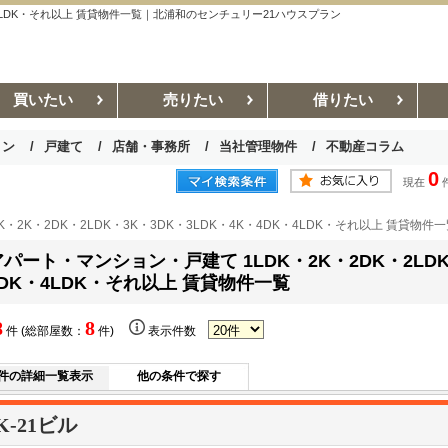
DK・4LDK・それ以上 賃貸物件一覧｜北浦和のセンチュリー21ハウスプラン
買いたい
売りたい
借りたい
ョン
戸建て
店舗・事務所
当社管理物件
不動産コラム
0
現在
お部屋探しコラム
賃貸管理コラム
・2K・2DK・2LDK・3K・3DK・3LDK・4K・4DK・4LDK・それ以上 賃貸物件
アパート・マンション・戸建て 1LDK・2K・2DK・2LDK
4DK・4LDK・それ以上 賃貸物件一覧
8
8
件 (総部屋数：
件)
表示件数
件の詳細一覧表示
他の条件で探す
K-21ビル