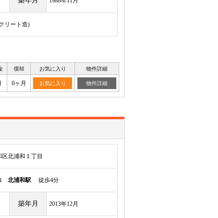
築年月
1988年11月
ンクリート造)
金
償却
お気に入り
物件詳細
月
0ヶ月
お気に入り
物件詳細
和区北浦和１丁目
岸線
北浦和駅
徒歩4分
築年月
2013年12月