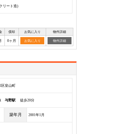
ンクリート造)
金
償却
お気に入り
物件詳細
月
0ヶ月
お気に入り
物件詳細
和区皇山町
岸線
与野駅
徒歩20分
築年月
2001年1月