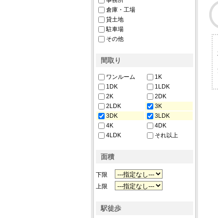
事務所
倉庫・工場
貸土地
駐車場
その他
間取り
ワンルーム
1K
1DK
1LDK
2K
2DK
2LDK
3K
3DK
3LDK
4K
4DK
4LDK
それ以上
面積
下限
上限
駅徒歩