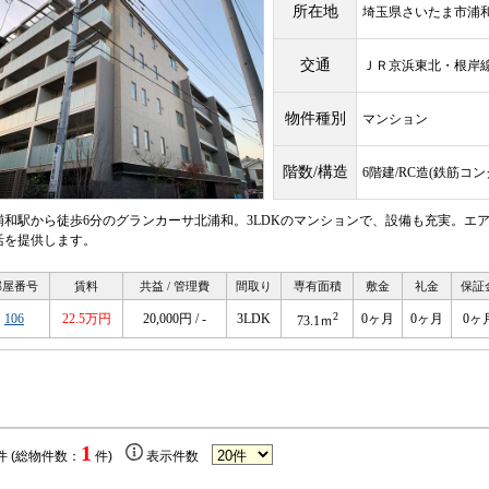
所在地
埼玉県さいたま市浦
交通
ＪＲ京浜東北・根
物件種別
マンション
階数/構造
6階建/RC造(鉄筋コ
浦和駅から徒歩6分のグランカーサ北浦和。3LDKのマンションで、設備も充実。エ
活を提供します。
部屋番号
賃料
共益 / 管理費
間取り
専有面積
敷金
礼金
保証
2
106
22.5万円
20,000円 / -
3LDK
0ヶ月
0ヶ月
0ヶ
73.1ｍ
1
件 (総物件数：
件)
表示件数