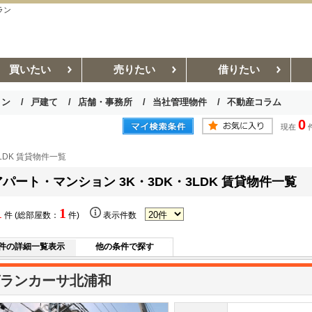
ラン
買いたい
売りたい
借りたい
ョン
戸建て
店舗・事務所
当社管理物件
不動産コラム
0
現在
お部屋探しコラム
賃貸管理コラム
LDK 賃貸物件一覧
アパート・マンション 3K・3DK・3LDK 賃貸物件一覧
1
1
件 (総部屋数：
件)
表示件数
件の詳細一覧表示
他の条件で探す
ランカーサ北浦和