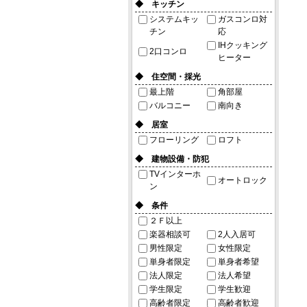
◆ キッチン
システムキッ
ガスコンロ対
チン
応
IHクッキング
2口コンロ
ヒーター
◆ 住空間・採光
最上階
角部屋
バルコニー
南向き
◆ 居室
フローリング
ロフト
◆ 建物設備・防犯
TVインターホ
オートロック
ン
◆ 条件
２Ｆ以上
楽器相談可
2人入居可
男性限定
女性限定
単身者限定
単身者希望
法人限定
法人希望
学生限定
学生歓迎
高齢者限定
高齢者歓迎