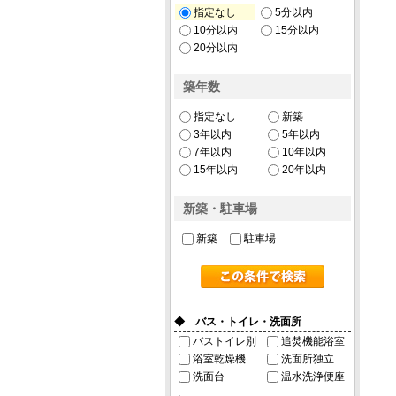
指定なし
5分以内
10分以内
15分以内
20分以内
築年数
指定なし
新築
3年以内
5年以内
7年以内
10年以内
15年以内
20年以内
新築・駐車場
新築
駐車場
◆ バス・トイレ・洗面所
バストイレ別
追焚機能浴室
浴室乾燥機
洗面所独立
洗面台
温水洗浄便座