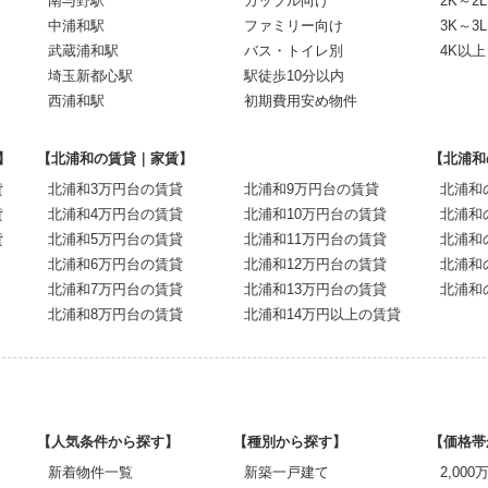
南与野駅
カップル向け
2K～2L
中浦和駅
ファミリー向け
3K～3L
武蔵浦和駅
バス・トイレ別
4K以上
埼玉新都心駅
駅徒歩10分以内
西浦和駅
初期費用安め物件
】
【北浦和の賃貸｜家賃】
【北浦和
貸
北浦和3万円台の賃貸
北浦和9万円台の賃貸
北浦和
貸
北浦和4万円台の賃貸
北浦和10万円台の賃貸
北浦和
貸
北浦和5万円台の賃貸
北浦和11万円台の賃貸
北浦和
北浦和6万円台の賃貸
北浦和12万円台の賃貸
北浦和
北浦和7万円台の賃貸
北浦和13万円台の賃貸
北浦和
北浦和8万円台の賃貸
北浦和14万円以上の賃貸
【人気条件から探す】
【種別から探す】
【価格帯
新着物件一覧
新築一戸建て
2,00