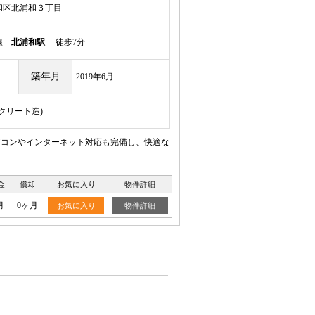
和区北浦和３丁目
岸線
北浦和駅
徒歩7分
築年月
2019年6月
ンクリート造)
アコンやインターネット対応も完備し、快適な
金
償却
お気に入り
物件詳細
月
0ヶ月
お気に入り
物件詳細