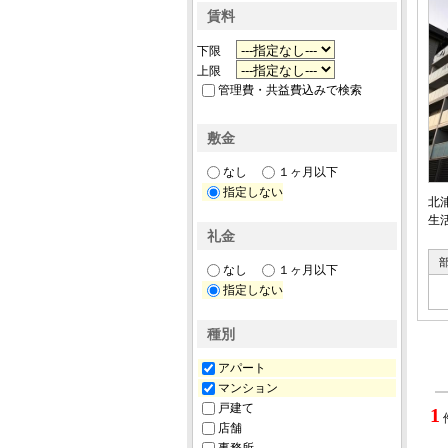
賃料
下限
上限
管理費・共益費込みで検索
敷金
なし
１ヶ月以下
指定しない
北
生
礼金
なし
１ヶ月以下
指定しない
種別
アパート
マンション
戸建て
1
店舗