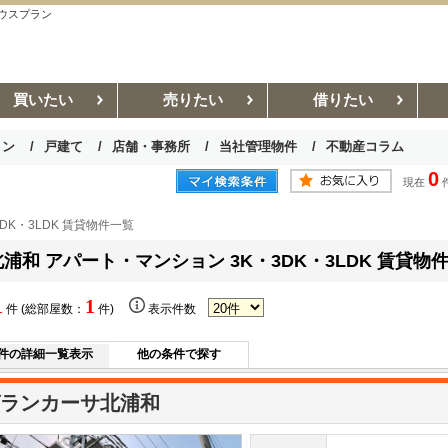
ハウスプラン
買いたい
売りたい
借りたい
ョン
戸建て
店舗・事務所
当社管理物件
不動産コラム
0
現在
お部屋探しコラム
賃貸管理コラム
DK・3LDK 賃貸物件一覧
北浦和 アパート・マンション 3K・3DK・3LDK 賃貸物
1
1
件 (総部屋数：
件)
表示件数
件の詳細一覧表示
他の条件で探す
ランカーサ北浦和