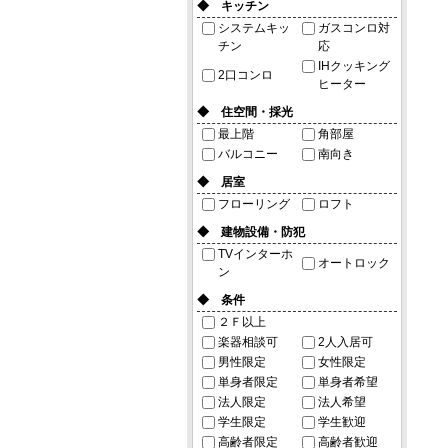
◆ キッチン
システムキッ
ガスコンロ対
チン
応
IHクッキング
2口コンロ
ヒーター
◆ 住空間・採光
最上階
角部屋
バルコニー
南向き
◆ 居室
フローリング
ロフト
◆ 建物設備・防犯
TVインターホ
オートロック
ン
◆ 条件
２Ｆ以上
楽器相談可
2人入居可
男性限定
女性限定
単身者限定
単身者希望
法人限定
法人希望
学生限定
学生歓迎
高齢者限定
高齢者歓迎