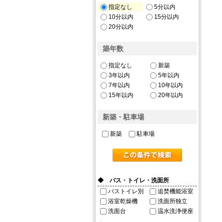
指定なし
5分以内
10分以内
15分以内
20分以内
築年数
指定なし
新築
3年以内
5年以内
7年以内
10年以内
15年以内
20年以内
新築・駐車場
新築
駐車場
◆ バス・トイレ・洗面所
バストイレ別
追焚機能浴室
浴室乾燥機
洗面所独立
洗面台
温水洗浄便座