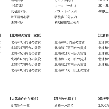
南与野駅
カップル向け
2K～2L
中浦和駅
ファミリー向け
3K～3L
武蔵浦和駅
バス・トイレ別
4K以上
埼玉新都心駅
駅徒歩10分以内
西浦和駅
初期費用安め物件
】
【北浦和の賃貸｜家賃】
【北浦和
貸
北浦和3万円台の賃貸
北浦和9万円台の賃貸
北浦和
貸
北浦和4万円台の賃貸
北浦和10万円台の賃貸
北浦和
貸
北浦和5万円台の賃貸
北浦和11万円台の賃貸
北浦和
北浦和6万円台の賃貸
北浦和12万円台の賃貸
北浦和
北浦和7万円台の賃貸
北浦和13万円台の賃貸
北浦和
北浦和8万円台の賃貸
北浦和14万円以上の賃貸
【人気条件から探す】
【種別から探す】
【価格帯
新着物件一覧
新築一戸建て
2,00