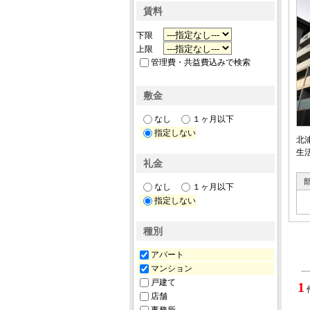
賃料
下限
上限
管理費・共益費込みで検索
敷金
なし
１ヶ月以下
指定しない
北
生
礼金
なし
１ヶ月以下
指定しない
種別
アパート
マンション
戸建て
1
店舗