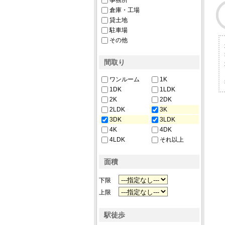
事務所
倉庫・工場
貸土地
駐車場
その他
間取り
ワンルーム
1K
1DK
1LDK
2K
2DK
2LDK
3K
3DK
3LDK
4K
4DK
4LDK
それ以上
面積
下限
上限
駅徒歩