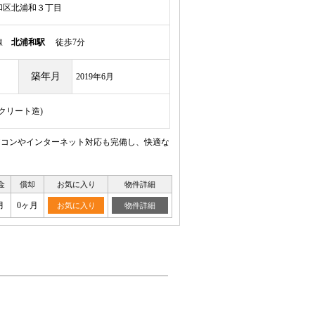
和区北浦和３丁目
岸線
北浦和駅
徒歩7分
築年月
2019年6月
ンクリート造)
アコンやインターネット対応も完備し、快適な
金
償却
お気に入り
物件詳細
月
0ヶ月
お気に入り
物件詳細