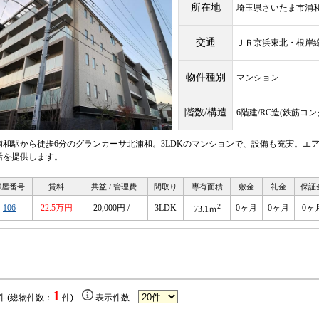
所在地
埼玉県さいたま市浦
交通
ＪＲ京浜東北・根
物件種別
マンション
階数/構造
6階建/RC造(鉄筋コ
浦和駅から徒歩6分のグランカーサ北浦和。3LDKのマンションで、設備も充実。エ
活を提供します。
部屋番号
賃料
共益 / 管理費
間取り
専有面積
敷金
礼金
保証
2
106
22.5万円
20,000円 / -
3LDK
0ヶ月
0ヶ月
0ヶ
73.1ｍ
1
件 (総物件数：
件)
表示件数