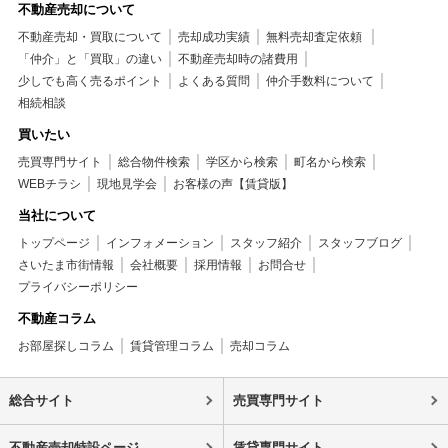
不動産売却について
不動産売却・買取について
売却成功実績
無料売却査定依頼
「仲介」と「買取」の違い
不動産売却時の諸費用
少しでも高く売るポイント
よくある質問
仲介手数料について
相続相談
買いたい
売買専門サイト
総合物件検索
学区から検索
町名から検索
WEBチラシ
現地見学会
お客様の声【賃貸版】
当社について
トップページ
インフォメーション
スタッフ紹介
スタッフブログ
さいたま市街情報
会社概要
採用情報
お問合せ
プライバシーポリシー
不動産コラム
お部屋探しコラム
賃貸管理コラム
売却コラム
総合サイト
売買専門サイト
不動産売却特設ページ
賃貸専門サイト